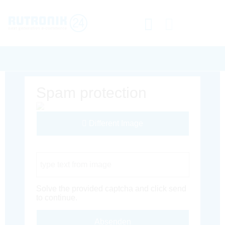
Spam protection
Different Image
Captcha Code
Solve the provided captcha and click send
to continue.
Absenden