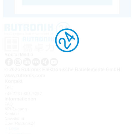
Social Media
© 2026 Rutronik Elektronische Bauelemente GmbH
www.rutronik.com
Kontakt
Tel.:
+49 7231 801-9292
Informationen
FAQ
API Zugang
Kontakt
Newsletter
Über Rutronik24
Login