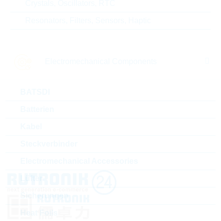
Crystals, Oscillators, RTC
Resonators, Filters, Sensors, Haptic
Electromechanical Components
ERZVF2M471
BATSDI
ERZV DC=385V CL=775V 10J
Batterien
Package:
SMD
Verpackung:
REEL
Kabel
Steckverbinder
Electromechanical Accessories
Lüfter
Sicherungen
Heat Foils