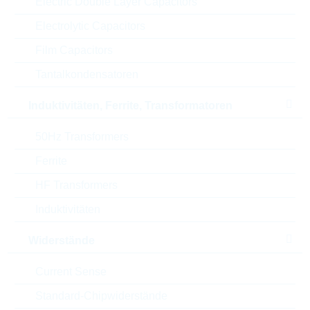
Electric Double Layer Capacitors
Electrolytic Capacitors
Automotive
NO
Film Capacitors
Verpackung
REEL
Tantalkondensatoren
RoHS Status
RoHS-conform
Induktivitäten, Ferrite, Transformatoren
Höhe
6 mm
50Hz Transformers
Ferrite
Länge
11.4 mm
HF Transformers
Breite
8.3 mm
Induktivitäten
Min. op. Temperatur
-40 °C
Widerstände
Current Sense
ECCN
EAR99
Standard-Chipwiderstände