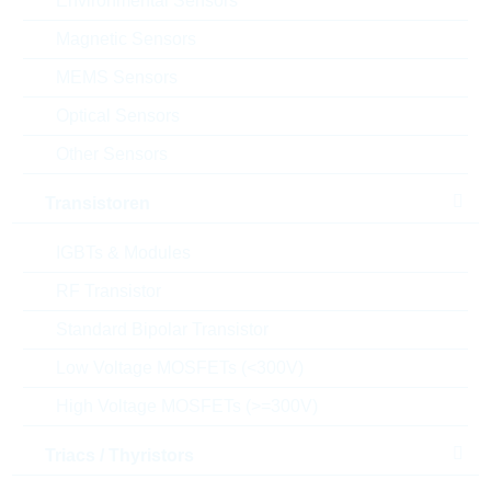
Environmental Sensors
Menge
Magnetic Sensors
Einfügen in Warenkorb
MEMS Sensors
Optical Sensors
Bestand
Please login
Other Sensors
Stückpreis
1,38
$
Transistoren
Gesamtwer
828,00
$
t
IGBTs & Modules
Die Artikel im Warenkorb können Sie verbindlich
RF Transistor
bestellen, oder - falls Sie weitere Fragen haben - als
unverbindliche Anfrage an uns schicken.
Standard Bipolar Transistor
Der Rutronik24 Shop ist nur für Firmenkunden. Ein
Low Voltage MOSFETs (<300V)
Verkauf an Privatkunden ist nicht möglich.
High Voltage MOSFETs (>=300V)
Preise
Triacs / Thyristors
600
1,38 $