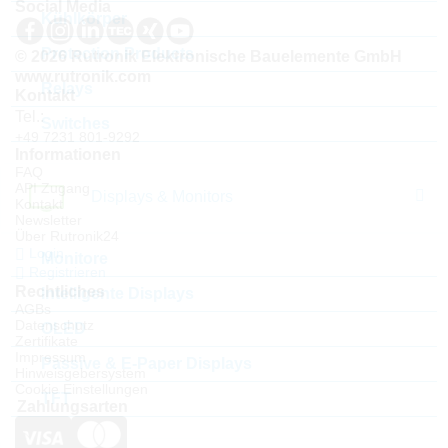
Social Media
Kühlkörper
Protection Products
© 2026 Rutronik Elektronische Bauelemente GmbH
www.rutronik.com
Relays
Kontakt
Tel.:
Switches
+49 7231 801-9292
Informationen
FAQ
API Zugang
Displays & Monitors
Kontakt
Newsletter
Über Rutronik24
Login
Monitore
Registrieren
Rechtliches
Intelligente Displays
AGBs
Datenschutz
OLED
Zertifikate
Impressum
Passive & E-Paper Displays
Hinweisgebersystem
Cookie Einstellungen
TFT
Zahlungsarten