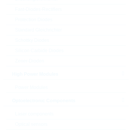
Fast-Diodes-Rectifiers
Protection Diodes
Standard Gleichrichter
Schottky Diodes
Silicon Carbide Diodes
Zener-Dioden
High Power Modules
Abbildung kann vom Original abweichen
Power Modules
Description:
VDR DC=675V CL=1200V 40J
Optoelectronic Components
Hersteller:
LITTELFUSE
Matchcode:
VR510V11
Laser components
Rutronik No.:
WVDR3337
Optical sensors
VPE:
600