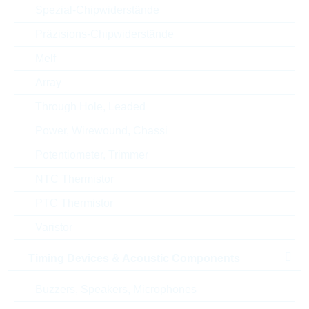
Spezial-Chipwiderstände
Zolltarifnummer
85332100000
Präzisions-Chipwiderstände
Land
China
Melf
ABC-Schlüssel
B
Array
Through Hole, Leaded
Lieferzeit beim Hersteller
19 Wochen
Power, Wirewound, Chassi
Potentiometer, Trimmer
NTC Thermistor
Alternativen
PTC Thermistor
Varistor
Timing Devices & Acoustic Components
Buzzers, Speakers, Microphones