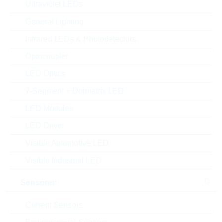
Ultraviolet LEDs
MOQ:
600
Package:
SMD
General Lighting
Verpackung:
REEL
Infrared LEDs & Photodetectors
Alternativen finden
Optocoupler
Datenblatt
LED Optics
Einfügen in Projektliste
7-Segment + Dotmatrix LED
Muster
LED Modules
LED Driver
Visible Automotive LED
Download the free
Library Loader
to convert this file for
Visible Industrial LED
your ECAD Tool
Sensoren
Anfragen oder bestellen:
Current Sensors