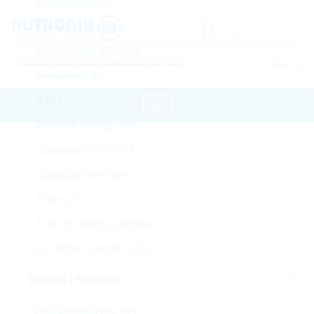
Mikrokontroller
Mikroprozessoren
Non-Volatile Memory
Peripheral IC
RAM
Rutronik Design Kits
Startseite
Passive Components
Standard EEPROM
Widerstände
Varistor
LITTELFUSE Varistor
Standard Interfaces
Timing IC
Bitte einloggen für Ihre persönlichen Preise,
Lieferkonditionen und Echtzeitverfügbarkeit.
Tools for Microcontroller
µC Motor Control SOCs
V510SM7
Diodes / Rectifier
Brückengleichrichter