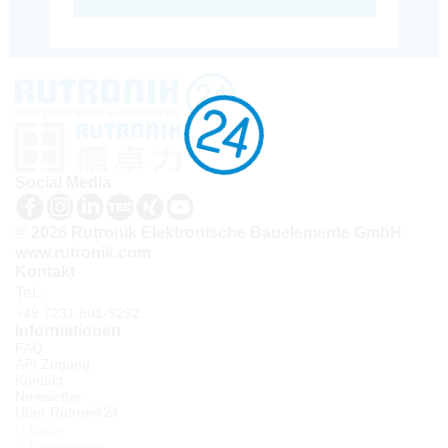
Social Media
© 2026 Rutronik Elektronische Bauelemente GmbH
www.rutronik.com
Kontakt
Tel.:
+49 7231 801-9292
Informationen
FAQ
API Zugang
Kontakt
Newsletter
Über Rutronik24
Login