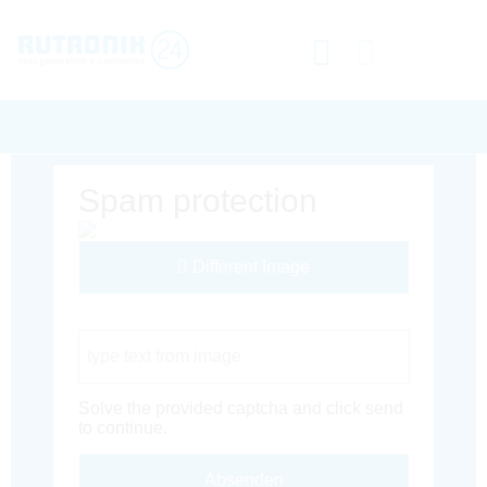
Spam protection
Different Image
Captcha Code
Solve the provided captcha and click send
to continue.
Absenden