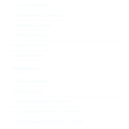
Package:
10mm
Current Sensors
Verpackung:
REEL
Environmental Sensors
Datenblatt
Magnetic Sensors
Einfügen in Projektliste
MEMS Sensors
Muster
Optical Sensors
Other Sensors
Transistoren
Download the free
Library Loader
to convert this file for
your ECAD Tool
IGBTs & Modules
RF Transistor
Anfragen oder bestellen:
Standard Bipolar Transistor
Low Voltage MOSFETs (<300V)
Menge
High Voltage MOSFETs (>=300V)