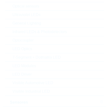
Optical sensors
Ultraviolet LEDs
General Lighting
Infrared LEDs & Photodetectors
Optocoupler
LED Optics
Abbildung kann vom Original abweichen
7-Segment + Dotmatrix LED
LED Modules
Description:
VDR 10mm DC=38V CL=93V
LED Driver
4,5J
Hersteller:
LITTELFUSE
Visible Automotive LED
Matchcode:
VR30V10
Visible Industrial LED
Rutronik No.:
WVDR2772
VPE:
500
Sensoren
MOQ:
5000