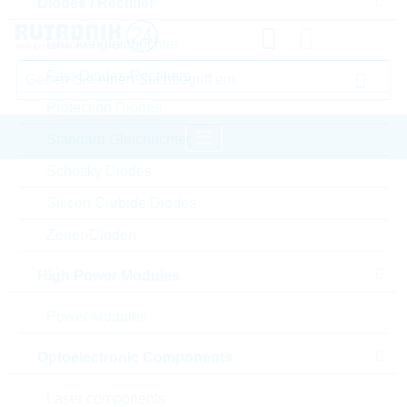
Diodes / Rectifier
Brückengleichrichter
Fast-Diodes-Rectifiers
Protection Diodes
Standard Gleichrichter
Schottky Diodes
Startseite
Passive Components
Silicon Carbide Diodes
Widerstände
Varistor
LITTELFUSE Varistor
Zener-Dioden
Bitte einloggen für Ihre persönlichen Preise,
High Power Modules
Lieferkonditionen und Echtzeitverfügbarkeit.
Power Modules
V47ZT3P
Optoelectronic Components
Laser components