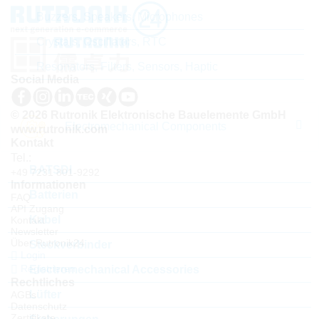
Buzzers, Speakers, Microphones
Crystals, Oscillators, RTC
Resonators, Filters, Sensors, Haptic
Social Media
© 2026 Rutronik Elektronische Bauelemente GmbH
Electromechanical Components
www.rutronik.com
Kontakt
Tel.:
BATSDI
+49 7231 801-9292
Informationen
Batterien
FAQ
API Zugang
Kabel
Kontakt
Newsletter
Über Rutronik24
Steckverbinder
Login
Registrieren
Electromechanical Accessories
Rechtliches
Lüfter
AGBs
Datenschutz
Zertifikate