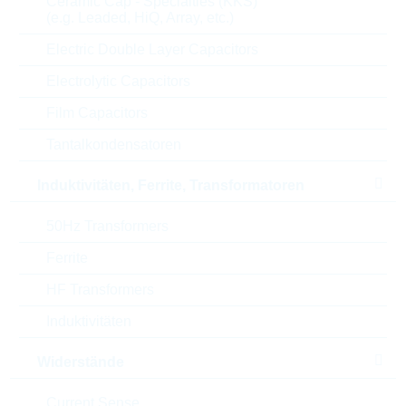
Ceramic Cap - Specialties (KKS)
(e.g. Leaded, HiQ, Array, etc.)
U(AC)
30 V
Electric Double Layer Capacitors
U(DC)
38 V
Electrolytic Capacitors
U(CL)
93 V
Film Capacitors
Tantalkondensatoren
Max. Strom
500 A
Induktivitäten, Ferrite, Transformatoren
Energie
4,5 J
50Hz Transformers
Max. op. Temperatur
85 °C
Ferrite
Verpackung
REEL
HF Transformers
Induktivitäten
Min. op. Temperatur
-55 °C
Widerstände
Automotive
NO
Current Sense