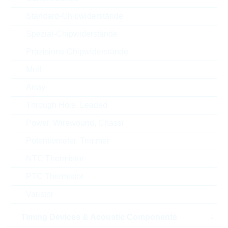
Height
25,4 mm
Standard-Chipwiderstände
Gehäuse
10mm
Spezial-Chipwiderstände
RoHS Status
RoHS-conform
Präzisions-Chipwiderstände
Melf
Array
ECCN
EAR99
Through Hole, Leaded
Zolltarifnummer
85332100000
Power, Wirewound, Chassi
Potentiometer, Trimmer
Land
China
NTC Thermistor
Lieferzeit beim Hersteller
22 Wochen
PTC Thermistor
Varistor
Timing Devices & Acoustic Components