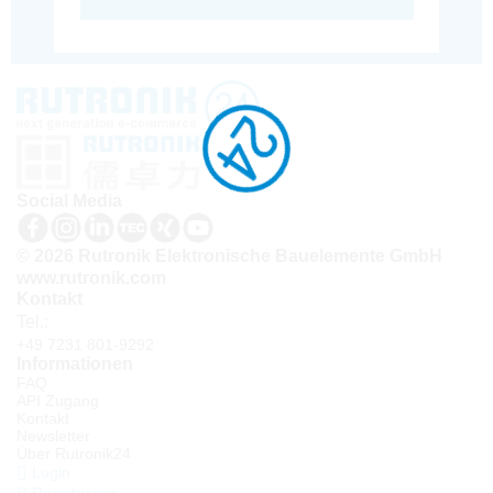
Social Media
© 2026 Rutronik Elektronische Bauelemente GmbH
www.rutronik.com
Kontakt
Tel.:
+49 7231 801-9292
Informationen
FAQ
API Zugang
Kontakt
Newsletter
Über Rutronik24
Login