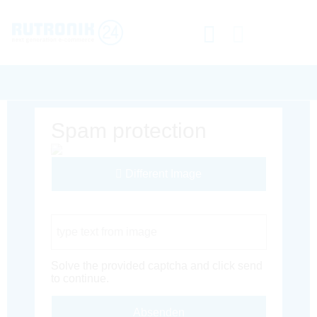
Spam protection
Different Image
Captcha Code
Solve the provided captcha and click send
to continue.
Absenden