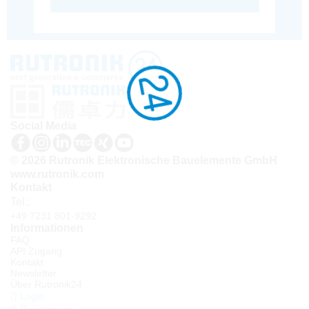
Social Media
© 2026 Rutronik Elektronische Bauelemente GmbH
www.rutronik.com
Kontakt
Tel.:
+49 7231 801-9292
Informationen
FAQ
API Zugang
Kontakt
Newsletter
Über Rutronik24
Login