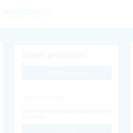
Spam protection
Different Image
Captcha Code
Solve the provided captcha and click send
to continue.
Absenden