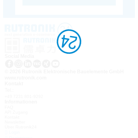
Social Media
© 2026 Rutronik Elektronische Bauelemente GmbH
www.rutronik.com
Kontakt
Tel.:
+49 7231 801-9292
Informationen
FAQ
API Zugang
Kontakt
Newsletter
Über Rutronik24
Login