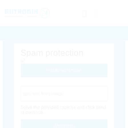
Spam protection
Different Image
Captcha Code
Solve the provided captcha and click send
to continue.
Absenden