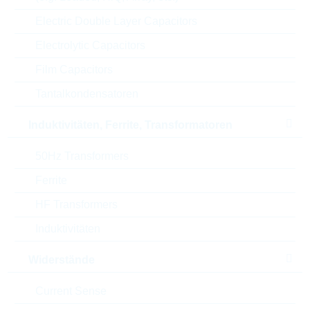
U(AC)
420 V
Electric Double Layer Capacitors
Electrolytic Capacitors
U(DC)
560 V
Film Capacitors
U(CL)
1120 V
Tantalkondensatoren
Max. Strom
1200 A
Induktivitäten, Ferrite, Transformatoren
Energie
30 J
50Hz Transformers
Verpackung
REEL
Ferrite
HF Transformers
Automotive
NO
Induktivitäten
Height
25.4 mm
Widerstände
Gehäuse
7mm
Current Sense