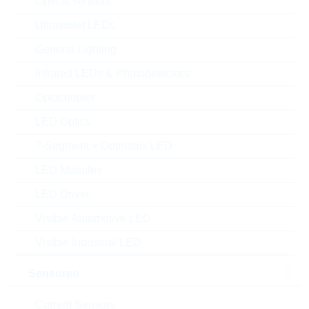
Optical sensors
Ultraviolet LEDs
General Lighting
Infrared LEDs & Photodetectors
Optocoupler
LED Optics
7-Segment + Dotmatrix LED
Abbildung kann vom Original abweichen
LED Modules
LED Driver
Description:
VDR 7mm DC=560V
CL=1120V 30J
Visible Automotive LED
Hersteller:
LITTELFUSE
Visible Industrial LED
Matchcode:
VR420V075
Rutronik No.:
WVDR2336
Sensoren
VPE:
1000
MOQ:
10000
Current Sensors