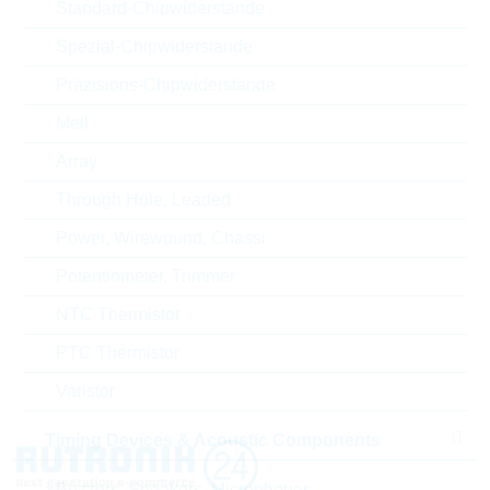
RoHS Status
RoHS-conform
Standard-Chipwiderstände
Spezial-Chipwiderstände
Präzisions-Chipwiderstände
ECCN
EAR99
Melf
Zolltarifnummer
85332100000
Array
Through Hole, Leaded
Land
United States
Power, Wirewound, Chassi
ABC-Schlüssel
B
Potentiometer, Trimmer
Lieferzeit beim Hersteller
18 Wochen
NTC Thermistor
PTC Thermistor
Varistor
Timing Devices & Acoustic Components
Buzzers, Speakers, Microphones