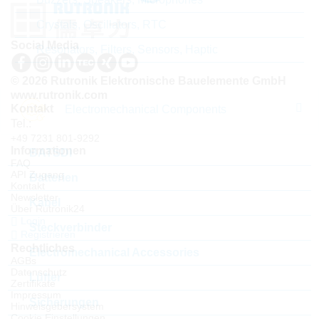
Crystals, Oscillators, RTC
Social Media
Resonators, Filters, Sensors, Haptic
© 2026 Rutronik Elektronische Bauelemente GmbH
www.rutronik.com
Kontakt
Electromechanical Components
Tel.:
+49 7231 801-9292
Informationen
BATSDI
FAQ
API Zugang
Batterien
Kontakt
Newsletter
Kabel
Über Rutronik24
Login
Steckverbinder
Registrieren
Rechtliches
Electromechanical Accessories
AGBs
Datenschutz
Lüfter
Zertifikate
Impressum
Sicherungen
Hinweisgebersystem
Cookie Einstellungen