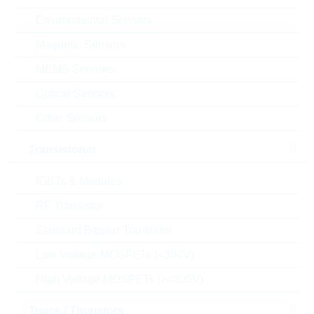
Package:
7mm
Environmental Sensors
Verpackung:
REEL
Magnetic Sensors
Datenblatt
MEMS Sensors
Einfügen in Projektliste
Optical Sensors
Muster
Other Sensors
Transistoren
Download the free
Library Loader
to convert this file for
IGBTs & Modules
your ECAD Tool
RF Transistor
Standard Bipolar Transistor
Anfragen oder bestellen:
Low Voltage MOSFETs (<300V)
Menge
High Voltage MOSFETs (>=300V)
Triacs / Thyristors