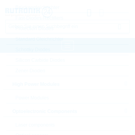
Brückengleichrichter
Fast-Diodes-Rectifiers
Protection Diodes
Standard Gleichrichter
Schottky Diodes
Silicon Carbide Diodes
Startseite
Passive Components
Zener-Dioden
Widerstände
Varistor
LITTELFUSE Varistor
High Power Modules
Bitte einloggen für Ihre persönlichen Preise,
Lieferkonditionen und Echtzeitverfügbarkeit.
Power Modules
V420LT7P
Optoelectronic Components
Laser components