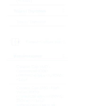
(>=300V)
Triacs / Thyristors
Triacs / Thyristors
Passive Components
Kondensatoren
Ceramic Cap SMD -
Commercial (KKK)
commercial apps <=250Vdc;
<1,0µF
Ceramic Cap SMD - High
Values (KKH)
commercial apps >=350Vdc;
250Vac; >=1,0µF
softtermination parts all