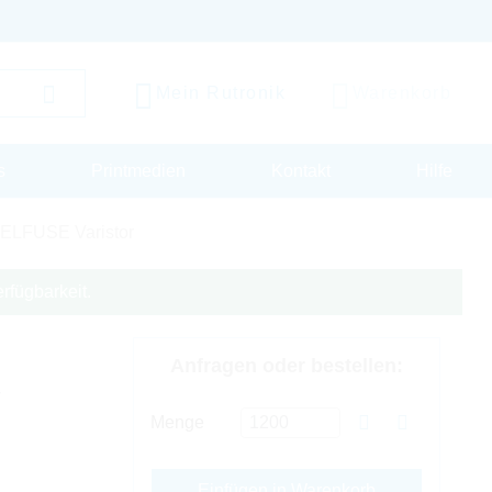
Mein Rutronik
Warenkorb
s
Printmedien
Kontakt
Hilfe
ELFUSE Varistor
rfügbarkeit.
Anfragen oder bestellen:
V
Menge
Einfügen in Warenkorb