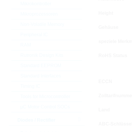
Mikrokontroller
Height
Mikroprozessoren
Non-Volatile Memory
Gehäuse
Peripheral IC
speziele Merkm
RAM
Rutronik Design Kits
RoHS Status
Standard EEPROM
Standard Interfaces
ECCN
Timing IC
Zolltarifnumme
Tools for Microcontroller
µC Motor Control SOCs
Land
Diodes / Rectifier
ABC-Schlüsse