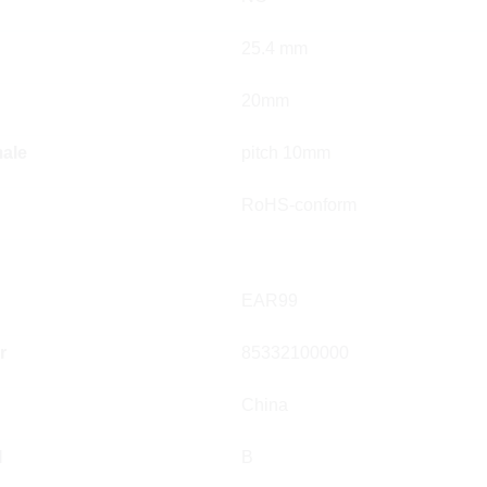
25.4 mm
20mm
ale
pitch 10mm
RoHS-conform
EAR99
r
85332100000
China
l
B