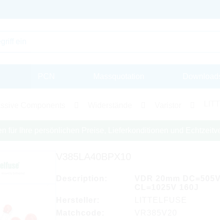
PCN
Massquotation
Download
LITT
ssive Components
Widerstände
Varistor
en für Ihre persönlichen Preise, Lieferkonditionen und Echtzeitve
V385LA40BPX10
Description:
VDR 20mm DC=505
CL=1025V 160J
Hersteller:
LITTELFUSE
Matchcode:
VR385V20