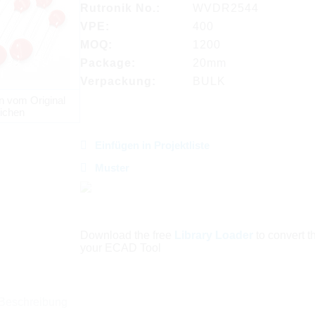
Rutronik No.:
WVDR2544
VPE:
400
MOQ:
1200
Package:
20mm
Verpackung:
BULK
n vom Original
ichen
Einfügen in Projektliste
Muster
Download the free
Library Loader
to convert thi
your ECAD Tool
Beschreibung