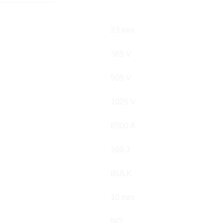
23 mm
385 V
505 V
1025 V
6500 A
160 J
BULK
10 mm
NO