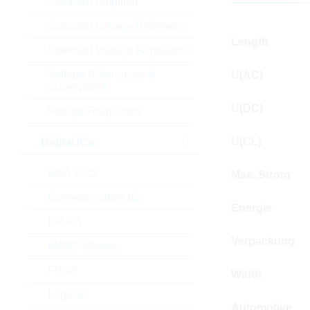
Standard Amplifier
Standard Voltage Reference
Length
Standard Voltage Regulators
Voltage References &
U(AC)
Supervisors
U(DC)
Voltage Regulators
U(CL)
Digital ICs
BGA SSD
Max. Strom
Communication IC
Energie
DRAM
Verpackung
eMMC Memory
FPGA
Width
Logic IC
Automotive