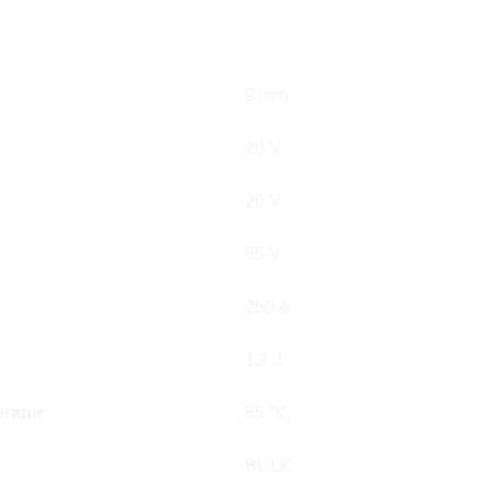
9 mm
20 V
26 V
65 V
250 A
1.2 J
ratur
85 °C
BULK