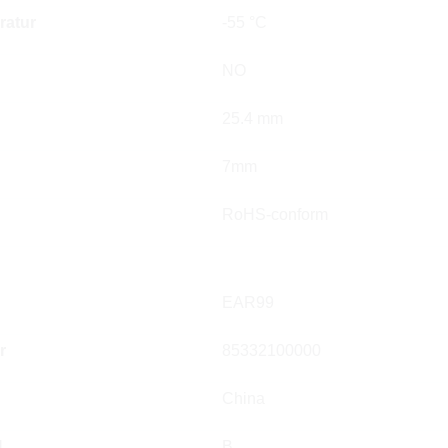
ratur
-55 °C
NO
25.4 mm
7mm
RoHS-conform
EAR99
r
85332100000
China
l
B