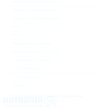
Gehäuse
10mm
Standard-Chipwiderstände
Spezial-Chipwiderstände
RoHS Status
RoHS-conform
Präzisions-Chipwiderstände
Melf
ECCN
EAR99
Array
Through Hole, Leaded
Zolltarifnummer
85332100000
Power, Wirewound, Chassi
Land
United States
Potentiometer, Trimmer
Lieferzeit beim Hersteller
18 Wochen
NTC Thermistor
PTC Thermistor
Varistor
Timing Devices & Acoustic Components
Buzzers, Speakers, Microphones