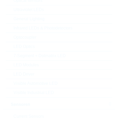
Optical sensors
Ultraviolet LEDs
General Lighting
Infrared LEDs & Photodetectors
Optocoupler
LED Optics
7-Segment + Dotmatrix LED
Abbildung kann vom Original abweichen
LED Modules
LED Driver
Description:
VDR 7mm DC=369V CL=775V
23J
Visible Automotive LED
Hersteller:
LITTELFUSE
Visible Industrial LED
Matchcode:
VR275V07
Rutronik No.:
WVDR2475
Sensoren
VPE:
1000
MOQ:
10000
Current Sensors