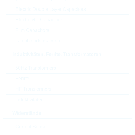
U(AC)
275 V
Electric Double Layer Capacitors
Electrolytic Capacitors
U(DC)
369 V
Film Capacitors
U(CL)
775 V
Tantalkondensatoren
Max. Strom
1200 A
Induktivitäten, Ferrite, Transformatoren
Energie
23 J
50Hz Transformers
Verpackung
REEL
Ferrite
HF Transformers
Width
5 mm
Induktivitäten
Automotive
NO
Widerstände
Height
25.4 mm
Current Sense