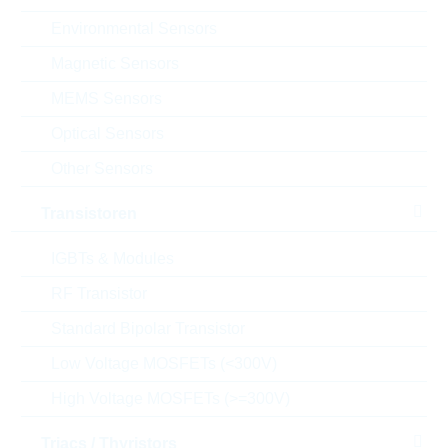
Package:
10mm
Environmental Sensors
Verpackung:
REEL
Magnetic Sensors
Datenblatt
MEMS Sensors
Einfügen in Projektliste
Optical Sensors
Muster
Other Sensors
Transistoren
Download the free
Library Loader
to convert this file for
IGBTs & Modules
your ECAD Tool
RF Transistor
Standard Bipolar Transistor
Anfragen oder bestellen:
Low Voltage MOSFETs (<300V)
Menge
High Voltage MOSFETs (>=300V)
Triacs / Thyristors