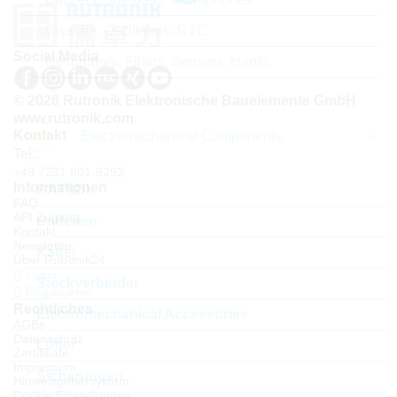
Crystals, Oscillators, RTC
Social Media
Resonators, Filters, Sensors, Haptic
© 2026 Rutronik Elektronische Bauelemente GmbH
www.rutronik.com
Kontakt
Electromechanical Components
Tel.:
+49 7231 801-9292
Informationen
BATSDI
FAQ
API Zugang
Batterien
Kontakt
Newsletter
Kabel
Über Rutronik24
Login
Steckverbinder
Registrieren
Rechtliches
Electromechanical Accessories
AGBs
Datenschutz
Lüfter
Zertifikate
Impressum
Sicherungen
Hinweisgebersystem
Cookie Einstellungen