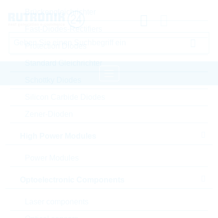
Brückengleichrichter
Fast-Diodes-Rectifiers
Protection Diodes
Standard Gleichrichter
Schottky Diodes
Silicon Carbide Diodes
Startseite
Passive Components
Zener-Dioden
Widerstände
Varistor
LITTELFUSE Varistor
High Power Modules
Bitte einloggen für Ihre persönlichen Preise,
Lieferkonditionen und Echtzeitverfügbarkeit.
Power Modules
V275LS2P
Optoelectronic Components
Laser components