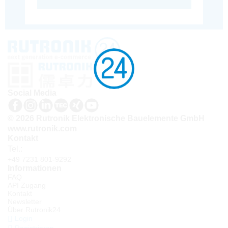
Social Media
© 2026 Rutronik Elektronische Bauelemente GmbH
www.rutronik.com
Kontakt
Tel.:
+49 7231 801-9292
Informationen
FAQ
API Zugang
Kontakt
Newsletter
Über Rutronik24
Login