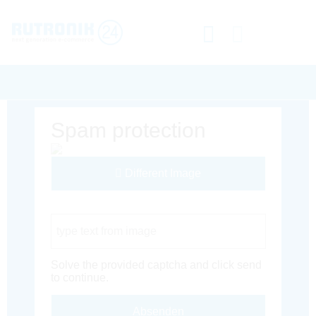
Spam protection
Different Image
Captcha Code
Solve the provided captcha and click send
to continue.
Absenden