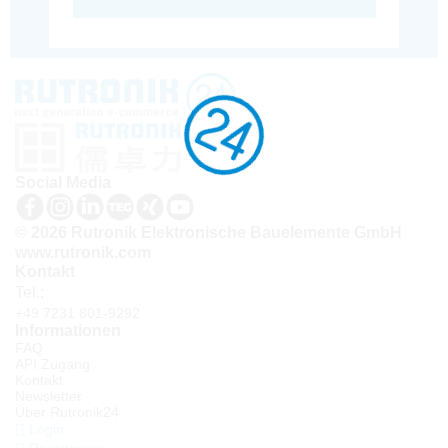
Social Media
© 2026 Rutronik Elektronische Bauelemente GmbH
www.rutronik.com
Kontakt
Tel.:
+49 7231 801-9292
Informationen
FAQ
API Zugang
Kontakt
Newsletter
Über Rutronik24
Login