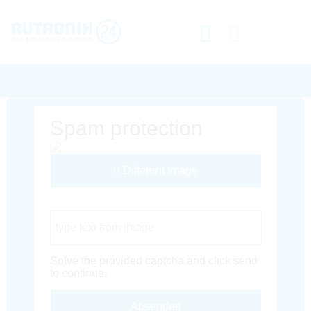
Spam protection
Different Image
Captcha Code
Solve the provided captcha and click send
to continue.
Absenden