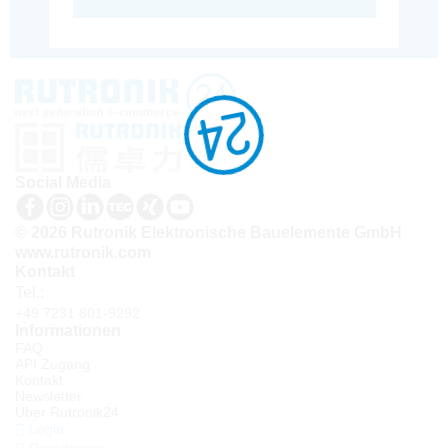
Social Media
© 2026 Rutronik Elektronische Bauelemente GmbH
www.rutronik.com
Kontakt
Tel.:
+49 7231 801-9292
Informationen
FAQ
API Zugang
Kontakt
Newsletter
Über Rutronik24
Login