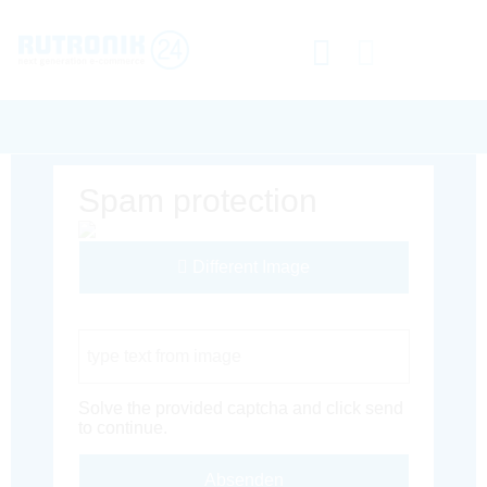
Spam protection
Different Image
Captcha Code
Solve the provided captcha and click send
to continue.
Absenden