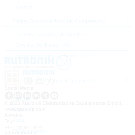
Land
China
Varistor
Lieferzeit beim Hersteller
20 Wochen
Timing Devices & Acoustic Components
Buzzers, Speakers, Microphones
Crystals, Oscillators, RTC
Resonators, Filters, Sensors, Haptic
Electromechanical Components
Social Media
BATSDI
© 2026 Rutronik Elektronische Bauelemente GmbH
www.rutronik.com
Batterien
Kontakt
Kabel
Tel.:
+49 7231 801-9292
Steckverbinder
Informationen