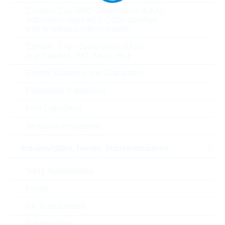
Ceramic Cap SMD - Automotive (KKA)
automotive apps AEC-Q200 qualified
Parameter
with or without softtermination
Ceramic Cap - Specialties (KKS)
Length
28 mm
(e.g. Leaded, HiQ, Array, etc.)
Electric Double Layer Capacitors
U(AC)
625 V
Electrolytic Capacitors
U(DC)
825 V
Film Capacitors
U(CL)
1625 V
Tantalkondensatoren
Induktivitäten, Ferrite, Transformatoren
Max. Strom
22000 A
50Hz Transformers
Energie
800 J
Ferrite
Max. op. Temperatur
85 °C
HF Transformers
Verpackung
BULK
Induktivitäten