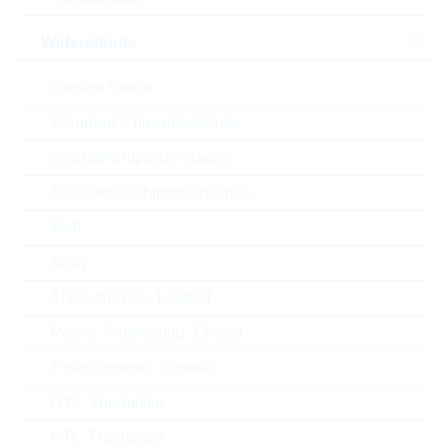
Width
9.6 mm
Widerstände
Current Sense
Min. op. Temperatur
-40 °C
Standard-Chipwiderstände
Automotive
NO
Spezial-Chipwiderstände
Height
30.5 mm
Präzisions-Chipwiderstände
Melf
Gehäuse
28mm
Array
RoHS Status
RoHS-conform
Through Hole, Leaded
Power, Wirewound, Chassi
Potentiometer, Trimmer
ECCN
EAR99
NTC Thermistor
Zolltarifnummer
85332100000
PTC Thermistor