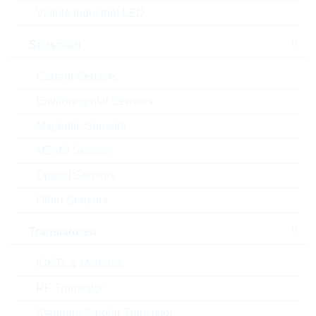
Visible Industrial LED
Verpackung:
BULK
Datenblatt
Sensoren
Einfügen in Projektliste
Current Sensors
Muster
Environmental Sensors
Magnetic Sensors
MEMS Sensors
Download the free
Library Loader
to convert this file for
Optical Sensors
your ECAD Tool
Other Sensors
Anfragen oder bestellen:
Transistoren
IGBTs & Modules
Menge
RF Transistor
Einfügen in Warenkorb
Standard Bipolar Transistor