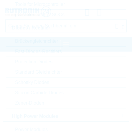
Tools for Microcontroller
µC Motor Control SOCs
Diodes / Rectifier
Brückengleichrichter
Fast-Diodes-Rectifiers
Startseite
Passive Components
Protection Diodes
Widerstände
Varistor
LITTELFUSE Varistor
Standard Gleichrichter
Schottky Diodes
Bitte einloggen für Ihre persönlichen Preise,
Silicon Carbide Diodes
Lieferkonditionen und Echtzeitverfügbarkeit.
Zener-Dioden
V25S625P
High Power Modules
Power Modules