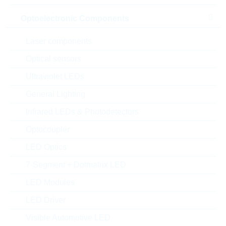
Optoelectronic Components
Laser components
Optical sensors
Ultraviolet LEDs
General Lighting
Abbildung kann vom Original abweichen
Infrared LEDs & Photodetectors
Optocoupler
Description:
VDR 28mm DC=825V
LED Optics
CL=1625V 800J
Hersteller:
LITTELFUSE
7-Segment + Dotmatrix LED
Matchcode:
VR625V28
LED Modules
Rutronik No.:
WVDR3853
VPE:
100
LED Driver
MOQ:
100
Visible Automotive LED
Package:
28mm