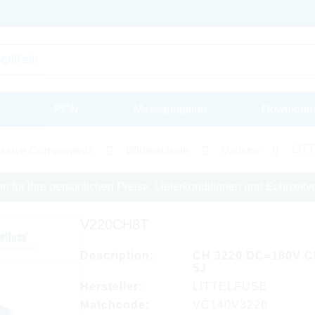
PCN
Massquotation
Download
LITT
ssive Components
Widerstände
Varistor
en für Ihre persönlichen Preise, Lieferkonditionen und Echtzeitve
V220CH8T
Description:
CH 3220 DC=180V C
5J
Hersteller:
LITTELFUSE
Matchcode:
VC140V3220