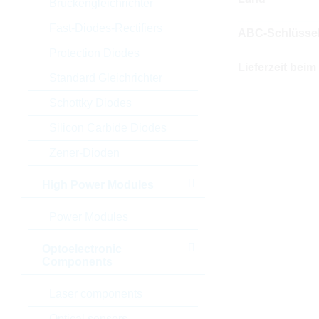
Brückengleichrichter
Fast-Diodes-Rectifiers
ABC-Schlüsse
Protection Diodes
Lieferzeit beim
Standard Gleichrichter
Schottky Diodes
Silicon Carbide Diodes
Zener-Dioden
High Power Modules
Power Modules
Optoelectronic
Components
Laser components
Optical sensors