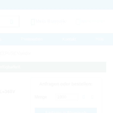
Mein Rutronik
Warenkorb
s
Printmedien
Kontakt
Hilfe
ELFUSE Varistor
rfügbarkeit.
Anfragen oder bestellen:
L=360V
Menge
Einfügen in Warenkorb