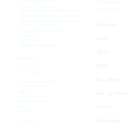
Standard Amplifier
Parameter
Standard Voltage Reference
Standard Voltage Regulators
Gehäuse
Voltage References &
Supervisors
U(AC)
Voltage Regulators
U(CL)
Digital ICs
U(DC)
BGA SSD
Max. Strom
Communication IC
DRAM
Max. op. Tempe
eMMC Memory
Energie
FPGA
Automotive
Logic IC