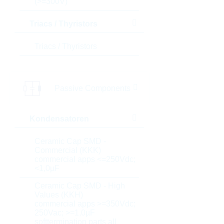
(>=300V)
Triacs / Thyristors
Triacs / Thyristors
Passive Components
Kondensatoren
Ceramic Cap SMD -
Commercial (KKK)
commercial apps <=250Vdc;
<1,0µF
Ceramic Cap SMD - High
Values (KKH)
commercial apps >=350Vdc;
250Vac; >=1,0µF
softtermination parts all