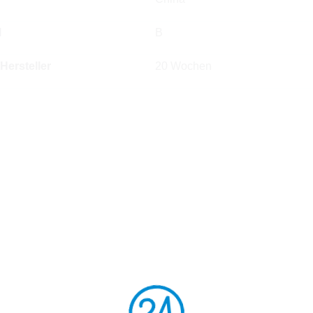
l
B
 Hersteller
20 Wochen