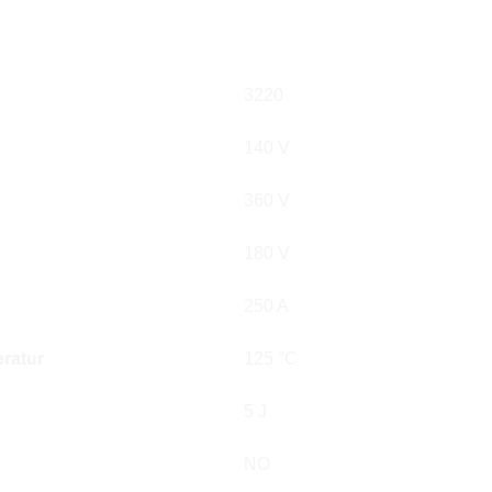
3220
140 V
360 V
180 V
250 A
ratur
125 °C
5 J
NO