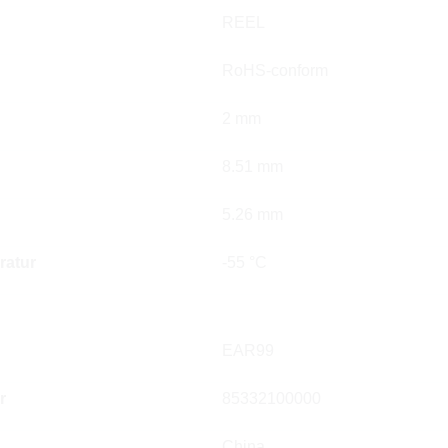
REEL
RoHS-conform
2 mm
8.51 mm
5.26 mm
ratur
-55 °C
EAR99
r
85332100000
China