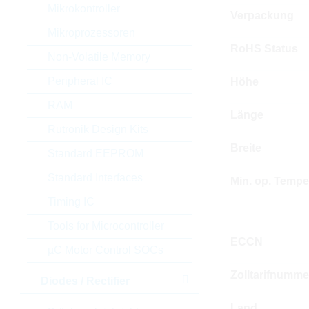
Mikrokontroller
Verpackung
Mikroprozessoren
RoHS Status
Non-Volatile Memory
Peripheral IC
Höhe
RAM
Länge
Rutronik Design Kits
Breite
Standard EEPROM
Standard Interfaces
Min. op. Tempe
Timing IC
Tools for Microcontroller
ECCN
µC Motor Control SOCs
Zolltarifnumme
Diodes / Rectifier
Land