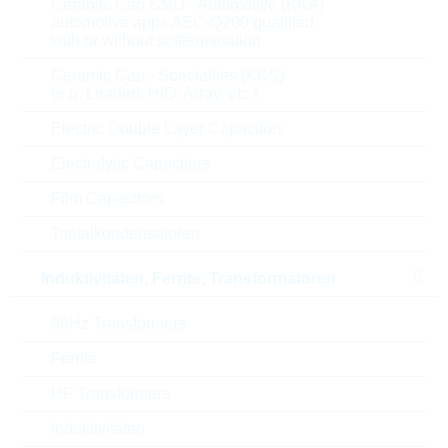
13.500
0,0893 $
Ceramic Cap SMD - Automotive (KKA)
automotive apps AEC-Q200 qualified
with or without softtermination
Parameter
Beschreibung
Ceramic Cap - Specialties (KKS)
(e.g. Leaded, HiQ, Array, etc.)
Length
9 mm
Electric Double Layer Capacitors
Electrolytic Capacitors
U(AC)
150 V
Film Capacitors
U(DC)
200 V
Tantalkondensatoren
U(CL)
395 V
Induktivitäten, Ferrite, Transformatoren
Max. Strom
1200 A
50Hz Transformers
Ferrite
Energie
13 J
HF Transformers
Verpackung
BULK
Induktivitäten