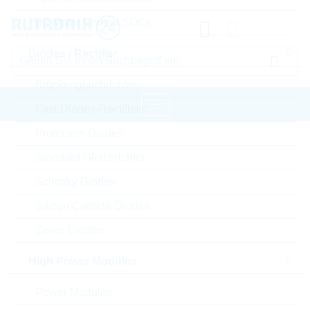
µC Motor Control SOCs
Diodes / Rectifier
Brückengleichrichter
Fast-Diodes-Rectifiers
Protection Diodes
Startseite
Passive Components
Standard Gleichrichter
Widerstände
Varistor
LITTELFUSE Varistor
Schottky Diodes
Bitte einloggen für Ihre persönlichen Preise,
Silicon Carbide Diodes
Lieferkonditionen und Echtzeitverfügbarkeit.
Zener-Dioden
V150LA2P
High Power Modules
Power Modules