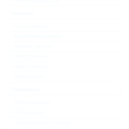
Visible Industrial LED
Package:
10mm
Verpackung:
BULK
Sensoren
Datenblatt
Current Sensors
Einfügen in Projektliste
Environmental Sensors
Muster
Magnetic Sensors
MEMS Sensors
Optical Sensors
Download the free
Library Loader
to convert this file for
Other Sensors
your ECAD Tool
Transistoren
Anfragen oder bestellen:
IGBTs & Modules
Menge
RF Transistor
Standard Bipolar Transistor