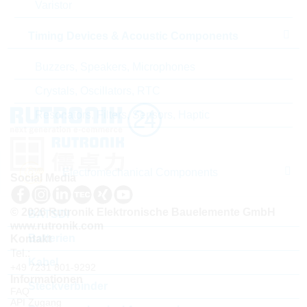
Varistor
Lieferzeit beim Hersteller
18 Wochen
Timing Devices & Acoustic Components
Buzzers, Speakers, Microphones
Crystals, Oscillators, RTC
Resonators, Filters, Sensors, Haptic
Electromechanical Components
Social Media
© 2026 Rutronik Elektronische Bauelemente GmbH
BATSDI
www.rutronik.com
Batterien
Kontakt
Tel.:
Kabel
+49 7231 801-9292
Informationen
Steckverbinder
FAQ
API Zugang