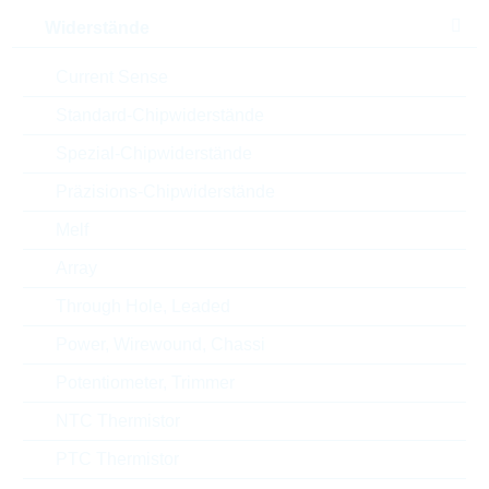
Width
5 mm
Widerstände
Automotive
NO
Current Sense
Height
25.4 mm
Standard-Chipwiderstände
Spezial-Chipwiderstände
Gehäuse
10mm
Präzisions-Chipwiderstände
RoHS Status
RoHS-conform
Melf
Array
Through Hole, Leaded
ECCN
EAR99
Power, Wirewound, Chassi
Zolltarifnummer
85332100000
Potentiometer, Trimmer
Land
China
NTC Thermistor
PTC Thermistor
ABC-Schlüssel
B