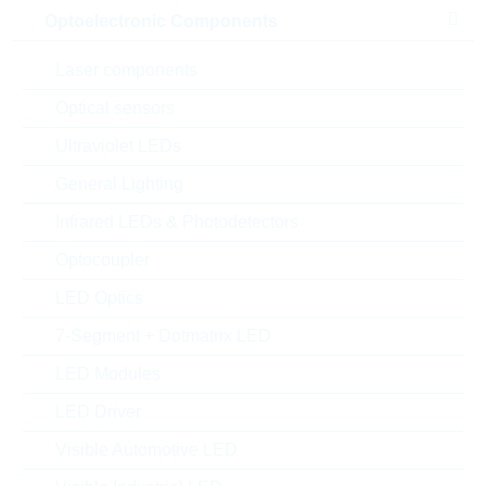
Optoelectronic Components
Laser components
Optical sensors
Ultraviolet LEDs
General Lighting
Infrared LEDs & Photodetectors
Abbildung kann vom Original abweichen
Optocoupler
LED Optics
Description:
VDR 7mm DC=200V CL=395V
13J
7-Segment + Dotmatrix LED
Hersteller:
LITTELFUSE
LED Modules
Matchcode:
VR150V75
LED Driver
Rutronik No.:
WVDR2481
VPE:
1500
Visible Automotive LED
MOQ:
1500