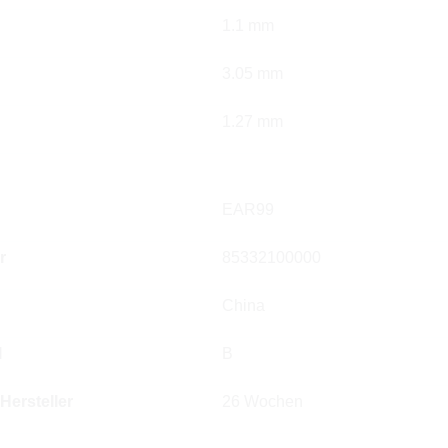
1.1 mm
3.05 mm
1.27 mm
EAR99
r
85332100000
China
l
B
 Hersteller
26 Wochen