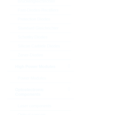
Brückengleichrichter
Fast-Diodes-Rectifiers
Protection Diodes
Standard Gleichrichter
Schottky Diodes
Silicon Carbide Diodes
Zener-Dioden
High Power Modules
Power Modules
Optoelectronic
Components
Laser components
Optical sensors