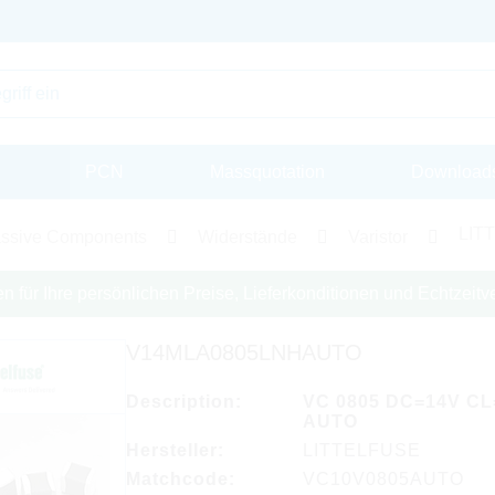
PCN
Massquotation
Download
LITT
ssive Components
Widerstände
Varistor
en für Ihre persönlichen Preise, Lieferkonditionen und Echtzeitve
V14MLA0805LNHAUTO
Description:
VC 0805 DC=14V CL
AUTO
Hersteller:
LITTELFUSE
Matchcode:
VC10V0805AUTO