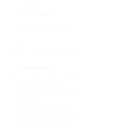
(>=300V)
Triacs / Thyristors
Triacs / Thyristors
Passive Components
Kondensatoren
Ceramic Cap SMD -
Commercial (KKK)
commercial apps <=250Vdc;
<1,0µF
Ceramic Cap SMD - High
Values (KKH)
commercial apps >=350Vdc;
250Vac; >=1,0µF
softtermination parts all