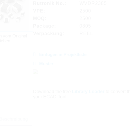
Rutronik No.:
WVDR2385
VPE:
2500
MOQ:
2500
Package:
0805
Verpackung:
REEL
n vom Original
ichen
Einfügen in Projektliste
Muster
Download the free
Library Loader
to convert thi
your ECAD Tool
Beschreibung