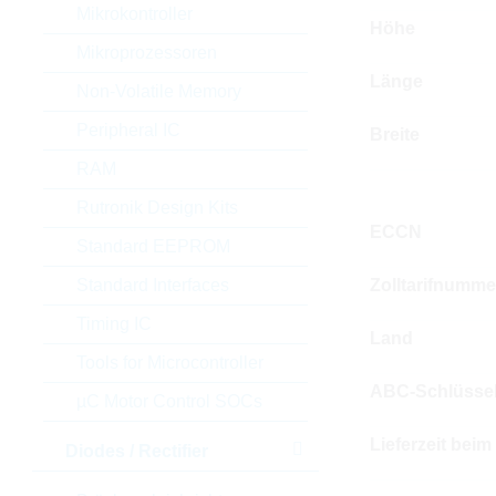
Mikrokontroller
Höhe
Mikroprozessoren
Länge
Non-Volatile Memory
Peripheral IC
Breite
RAM
Rutronik Design Kits
ECCN
Standard EEPROM
Standard Interfaces
Zolltarifnumme
Timing IC
Land
Tools for Microcontroller
ABC-Schlüsse
µC Motor Control SOCs
Lieferzeit beim
Diodes / Rectifier