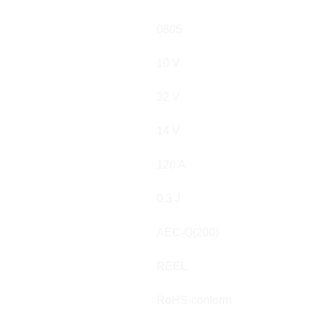
0805
10 V
32 V
14 V
120 A
0.3 J
AEC-Q(200)
REEL
RoHS-conform