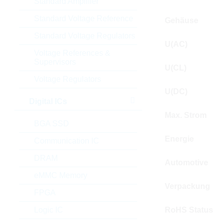
Standard Amplifier
Standard Voltage Reference
Gehäuse
Standard Voltage Regulators
U(AC)
Voltage References &
Supervisors
U(CL)
Voltage Regulators
U(DC)
Digital ICs
Max. Strom
BGA SSD
Energie
Communication IC
DRAM
Automotive
eMMC Memory
Verpackung
FPGA
Logic IC
RoHS Status