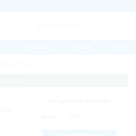
Mein Rutronik
Warenkorb
s
Printmedien
Kontakt
Hilfe
ELFUSE Varistor
rfügbarkeit.
Anfragen oder bestellen:
=32V
Menge
Einfügen in Warenkorb