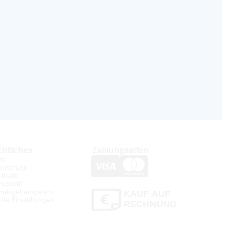
htliches
Zahlungsarten
Bs
enschutz
ifikate
ressum
weisgebersystem
KAUF AUF
kie Einstellungen
RECHNUNG