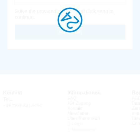
Solve the provided captcha and click send to
continue.
Absenden
Kontakt
Informationen
Rec
FAQ
AG
Tel.:
API Zugang
Dat
+49 7231 801-9292
Kontakt
Zert
Newsletter
Imp
Über Rutronik24
Hin
Coo
Login
Registrieren