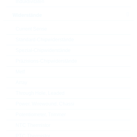
Induktivitäten
Verpackung
BULK
Widerstände
Min. op. Temperatur
-55 °C
Current Sense
Automotive
NO
Standard-Chipwiderstände
Height
25.4 mm
Spezial-Chipwiderstände
Präzisions-Chipwiderstände
Gehäuse
14mm
Melf
RoHS Status
RoHS-conform
Array
Through Hole, Leaded
ECCN
EAR99
Power, Wirewound, Chassi
Potentiometer, Trimmer
Zolltarifnummer
85332100000
NTC Thermistor
Land
China
PTC Thermistor