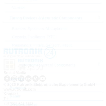
Varistor
ABC-Schlüssel
B
Timing Devices & Acoustic Components
Lieferzeit beim Hersteller
22 Wochen
Buzzers, Speakers, Microphones
Crystals, Oscillators, RTC
Resonators, Filters, Sensors, Haptic
Electromechanical Components
Social Media
BATSDI
© 2026 Rutronik Elektronische Bauelemente GmbH
Batterien
www.rutronik.com
Kontakt
Kabel
Tel.:
+49 7231 801-9292
Steckverbinder