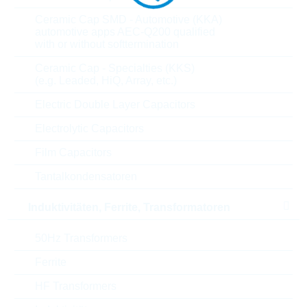
6.300
0,1086 $
Ceramic Cap SMD - Automotive (KKA)
automotive apps AEC-Q200 qualified
with or without softtermination
Parameter
Beschreibung
Ceramic Cap - Specialties (KKS)
(e.g. Leaded, HiQ, Array, etc.)
Length
17 mm
Electric Double Layer Capacitors
U(AC)
275 V
Electrolytic Capacitors
U(DC)
350 V
Film Capacitors
Tantalkondensatoren
U(CL)
710 V
Induktivitäten, Ferrite, Transformatoren
Max. Strom
6000 A
50Hz Transformers
Energie
110 J
Ferrite
Max. op. Temperatur
85 °C
HF Transformers