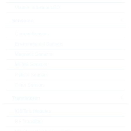
Package:
14mm
Visible Industrial LED
Verpackung:
BULK
Sensoren
Datenblatt
Einfügen in Projektliste
Current Sensors
Muster
Environmental Sensors
Magnetic Sensors
MEMS Sensors
Download the free
Library Loader
to convert this file for
Optical Sensors
your ECAD Tool
Other Sensors
Anfragen oder bestellen:
Transistoren
IGBTs & Modules
Menge
RF Transistor