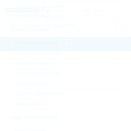
Tools for Microcontroller
µC Motor Control SOCs
Diodes / Rectifier
Brückengleichrichter
Fast-Diodes-Rectifiers
Startseite
Passive Components
Protection Diodes
Widerstände
Varistor
LITTELFUSE Varistor
Standard Gleichrichter
Schottky Diodes
Bitte einloggen für Ihre persönlichen Preise,
Lieferkonditionen und Echtzeitverfügbarkeit.
Silicon Carbide Diodes
Zener-Dioden
V14E275P
High Power Modules
Power Modules