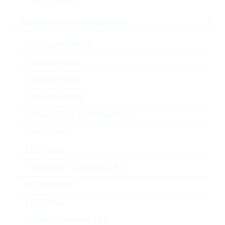
Optoelectronic Components
Laser components
Optical sensors
Ultraviolet LEDs
General Lighting
Infrared LEDs & Photodetectors
Abbildung kann vom Original abweichen
Optocoupler
Description:
VDR 14mm DC=350V
LED Optics
CL=710V 110J
Hersteller:
LITTELFUSE
7-Segment + Dotmatrix LED
Matchcode:
VR275V14
LED Modules
Rutronik No.:
WVDR3107
LED Driver
VPE:
700
MOQ:
700
Visible Automotive LED