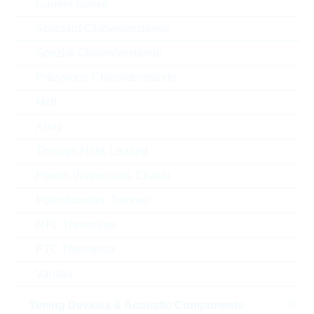
Current Sense
Height
25,4 mm
Standard-Chipwiderstände
RoHS Status
RoHS-conform
Spezial-Chipwiderstände
Präzisions-Chipwiderstände
Melf
ECCN
EAR99
Array
Zolltarifnummer
85332100000
Through Hole, Leaded
Power, Wirewound, Chassi
Land
China
Potentiometer, Trimmer
ABC-Schlüssel
B
NTC Thermistor
Lieferzeit beim Hersteller
18 Wochen
PTC Thermistor
Varistor
Timing Devices & Acoustic Components