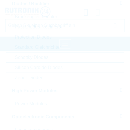
Diodes / Rectifier
Brückengleichrichter
Fast-Diodes-Rectifiers
Protection Diodes
Standard Gleichrichter
Schottky Diodes
Startseite
Passive Components
Silicon Carbide Diodes
Widerstände
Varistor
LITTELFUSE Varistor
Zener-Dioden
Bitte einloggen für Ihre persönlichen Preise,
High Power Modules
Lieferkonditionen und Echtzeitverfügbarkeit.
Power Modules
V100ZA05P
Optoelectronic Components
Laser components