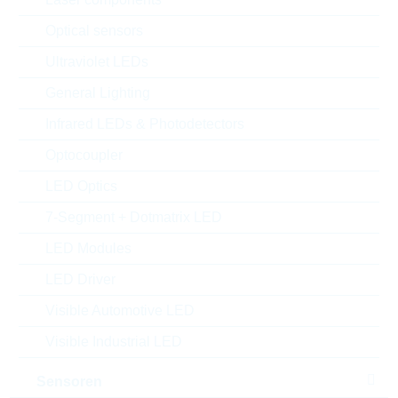
Optical sensors
Ultraviolet LEDs
General Lighting
Infrared LEDs & Photodetectors
Optocoupler
LED Optics
7-Segment + Dotmatrix LED
LED Modules
Abbildung kann vom Original abweichen
LED Driver
Description:
VDR 5mm DC=81V CL=165V
Visible Automotive LED
2,5J
Hersteller:
LITTELFUSE
Visible Industrial LED
Matchcode:
VR60V05
Rutronik No.:
WVDR1538
Sensoren