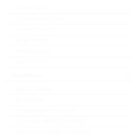
VPE:
1500
Current Sensors
MOQ:
4500
Verpackung:
BULK
Environmental Sensors
Datenblatt
Magnetic Sensors
Einfügen in Projektliste
MEMS Sensors
Muster
Optical Sensors
Other Sensors
Transistoren
Download the free
Library Loader
to convert this file for
your ECAD Tool
IGBTs & Modules
RF Transistor
Anfragen oder bestellen:
Standard Bipolar Transistor
Low Voltage MOSFETs (<300V)
Menge
High Voltage MOSFETs (>=300V)