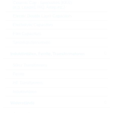
Ceramic Cap - Specialties (KKS)
(e.g. Leaded, HiQ, Array, etc.)
U(AC)
60 V
Electric Double Layer Capacitors
U(DC)
81 V
Electrolytic Capacitors
Film Capacitors
U(CL)
165 V
Tantalkondensatoren
Max. Strom
400 A
Induktivitäten, Ferrite, Transformatoren
Energie
2,5 J
50Hz Transformers
Max. op. Temperatur
85 °C
Ferrite
Verpackung
BULK
HF Transformers
Induktivitäten
Min. op. Temperatur
-55 °C
Widerstände
Automotive
NO