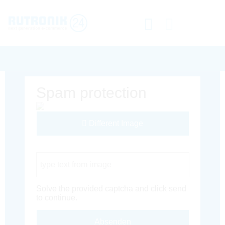
Spam protection
Different Image
Captcha Code
Solve the provided captcha and click send
to continue.
Absenden