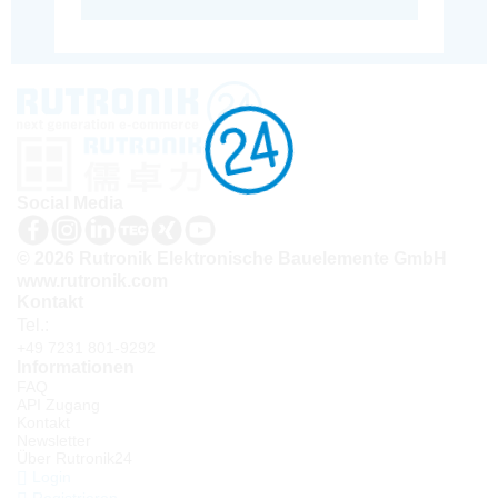
Social Media
© 2026 Rutronik Elektronische Bauelemente GmbH
www.rutronik.com
Kontakt
Tel.:
+49 7231 801-9292
Informationen
FAQ
API Zugang
Kontakt
Newsletter
Über Rutronik24
Login