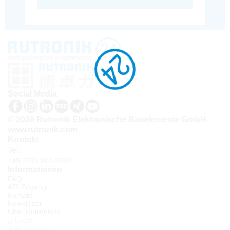
Social Media
© 2026 Rutronik Elektronische Bauelemente GmbH
www.rutronik.com
Kontakt
Tel.:
+49 7231 801-9292
Informationen
FAQ
API Zugang
Kontakt
Newsletter
Über Rutronik24
Login