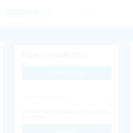
Spam protection
Different Image
Captcha Code
Solve the provided captcha and click send
to continue.
Absenden