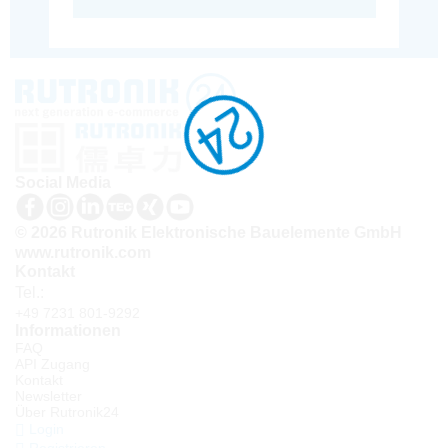
Social Media
© 2026 Rutronik Elektronische Bauelemente GmbH
www.rutronik.com
Kontakt
Tel.:
+49 7231 801-9292
Informationen
FAQ
API Zugang
Kontakt
Newsletter
Über Rutronik24
Login