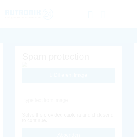
Spam protection
Different Image
Captcha Code
Solve the provided captcha and click send
to continue.
Absenden