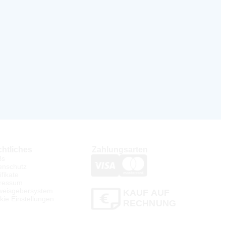
htliches
Zahlungsarten
Bs
enschutz
ifikate
ressum
weisgebersystem
KAUF AUF
kie Einstellungen
RECHNUNG