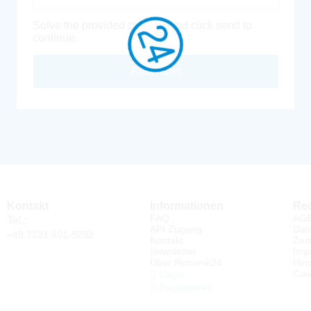
Solve the provided captcha and click send to
continue.
Absenden
Kontakt
Informationen
Rec
FAQ
AG
Tel.:
API Zugang
Dat
+49 7231 801-9292
Kontakt
Zert
Newsletter
Imp
Über Rutronik24
Hin
Coo
Login
Registrieren