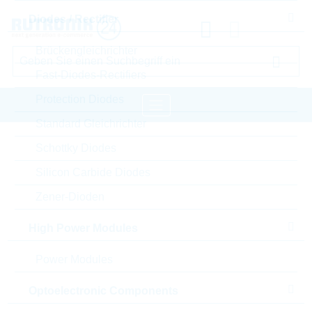
Diodes / Rectifier
Brückengleichrichter
Fast-Diodes-Rectifiers
Protection Diodes
Standard Gleichrichter
Startseite
Passive Components
Schottky Diodes
Widerstände
Varistor
LITTELFUSE Varistor
Silicon Carbide Diodes
Zener-Dioden
Bitte einloggen für Ihre persönlichen Preise,
Lieferkonditionen und Echtzeitverfügbarkeit.
High Power Modules
TMOV20RP510M
Power Modules
Optoelectronic Components