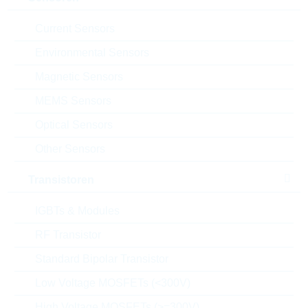
Package:
20mm
Verpackung:
BULK
Current Sensors
Datenblatt
Environmental Sensors
Einfügen in Projektliste
Magnetic Sensors
MEMS Sensors
Muster
Optical Sensors
Other Sensors
Download the free
Library Loader
to convert this file for
Transistoren
your ECAD Tool
IGBTs & Modules
Anfragen oder bestellen:
RF Transistor
Standard Bipolar Transistor
Menge
Low Voltage MOSFETs (<300V)
High Voltage MOSFETs (>=300V)