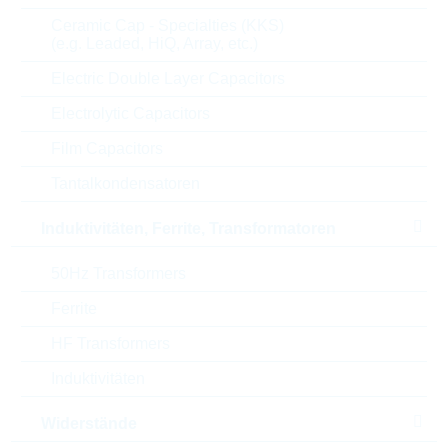
U(AC)
510 V
Ceramic Cap - Specialties (KKS)
(e.g. Leaded, HiQ, Array, etc.)
U(DC)
670 V
Electric Double Layer Capacitors
Electrolytic Capacitors
U(CL)
1355 V
Film Capacitors
Max. Strom
10000 A
Tantalkondensatoren
Energie
325 J
Induktivitäten, Ferrite, Transformatoren
Max. op. Temperatur
85 °C
50Hz Transformers
Verpackung
BULK
Ferrite
HF Transformers
Min. op. Temperatur
-55 °C
Induktivitäten
Automotive
NO
Widerstände