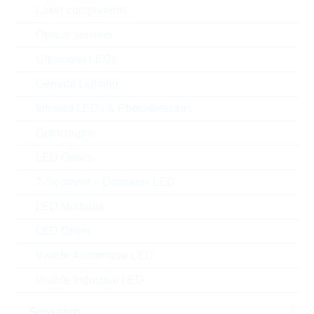
Laser components
Optical sensors
Ultraviolet LEDs
General Lighting
Infrared LEDs & Photodetectors
Optocoupler
LED Optics
Abbildung kann vom Original abweichen
7-Segment + Dotmatrix LED
Description:
VDR 20mm DC=670V
LED Modules
CL=1355V 325J
LED Driver
Hersteller:
LITTELFUSE
Matchcode:
VR510V20
Visible Automotive LED
Rutronik No.:
WVDR2888
Visible Industrial LED
VPE:
200
MOQ:
1200
Sensoren