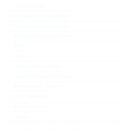
Height
25.4 mm
Current Sense
Gehäuse
20mm
Standard-Chipwiderstände
Spezial-Chipwiderstände
RoHS Status
RoHS-conform
Präzisions-Chipwiderstände
Melf
ECCN
EAR99
Array
Through Hole, Leaded
Zolltarifnummer
85332100000
Power, Wirewound, Chassi
Land
China
Potentiometer, Trimmer
ABC-Schlüssel
B
NTC Thermistor
PTC Thermistor
Lieferzeit beim Hersteller
23 Wochen
Varistor