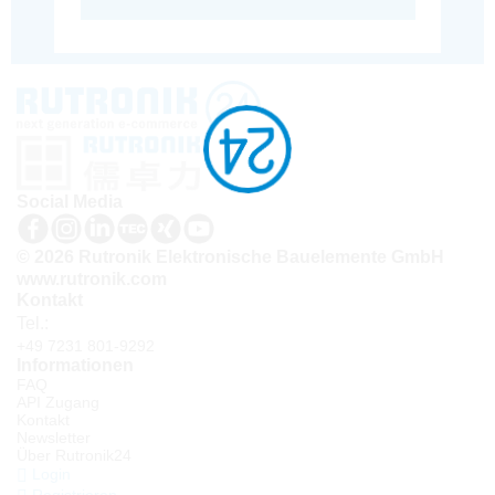
Social Media
© 2026 Rutronik Elektronische Bauelemente GmbH
www.rutronik.com
Kontakt
Tel.:
+49 7231 801-9292
Informationen
FAQ
API Zugang
Kontakt
Newsletter
Über Rutronik24
Login