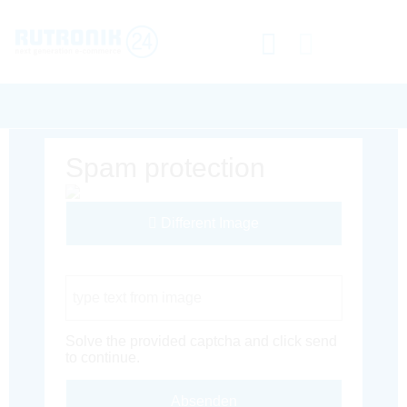
Spam protection
Different Image
Captcha Code
Solve the provided captcha and click send
to continue.
Absenden