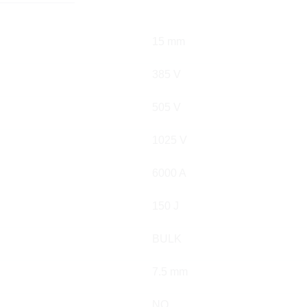
15 mm
385 V
505 V
1025 V
6000 A
150 J
BULK
7.5 mm
NO