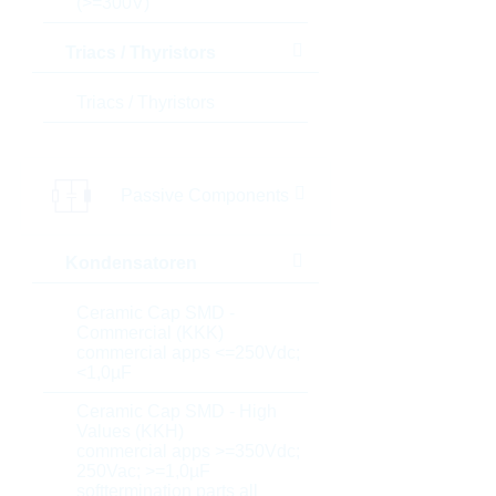
(>=300V)
Triacs / Thyristors
Triacs / Thyristors
Passive Components
Kondensatoren
Ceramic Cap SMD -
Commercial (KKK)
commercial apps <=250Vdc;
<1,0µF
Ceramic Cap SMD - High
Values (KKH)
commercial apps >=350Vdc;
250Vac; >=1,0µF
softtermination parts all