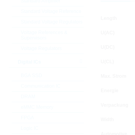
Standard Amplifier
Standard Voltage Reference
Length
Standard Voltage Regulators
Voltage References &
U(AC)
Supervisors
U(DC)
Voltage Regulators
U(CL)
Digital ICs
BGA SSD
Max. Strom
Communication IC
Energie
DRAM
Verpackung
eMMC Memory
FPGA
Width
Logic IC
Automotive