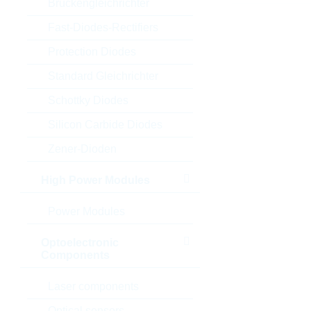
Brückengleichrichter
Fast-Diodes-Rectifiers
Protection Diodes
Standard Gleichrichter
Schottky Diodes
Silicon Carbide Diodes
Zener-Dioden
High Power Modules
Power Modules
Optoelectronic
Components
Laser components
Optical sensors