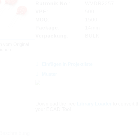
Rutronik No.:
WVDR2357
VPE:
500
MOQ:
1500
Package:
14mm
Verpackung:
BULK
n vom Original
ichen
Einfügen in Projektliste
Muster
Download the free
Library Loader
to convert thi
your ECAD Tool
Beschreibung