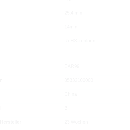
25.4 mm
14mm
RoHS-conform
EAR99
r
85332100000
China
l
B
 Hersteller
23 Wochen