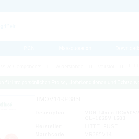
PCN
Massquotation
Download
LITT
ssive Components
Widerstände
Varistor
en für Ihre persönlichen Preise, Lieferkonditionen und Echtzeitve
TMOV14RP385E
Description:
VDR 14mm DC=505
CL=1025V 150J
Hersteller:
LITTELFUSE
Matchcode:
VR385V14