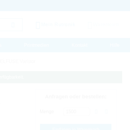
Mein Rutronik
Warenkorb
s
Printmedien
Kontakt
Hilfe
ELFUSE Varistor
rfügbarkeit.
Anfragen oder bestellen:
V
Menge
Einfügen in Warenkorb