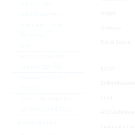
Mikrokontroller
Height
Mikroprozessoren
Non-Volatile Memory
Gehäuse
Peripheral IC
RoHS Status
RAM
Rutronik Design Kits
Standard EEPROM
ECCN
Standard Interfaces
Zolltarifnumme
Timing IC
Land
Tools for Microcontroller
µC Motor Control SOCs
ABC-Schlüsse
Diodes / Rectifier
Lieferzeit beim