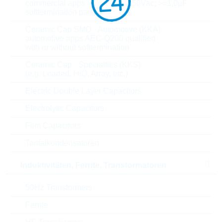
commercial apps >=350Vdc; 250Vac; >=1,0µF
1.200
0,9461 $
softtermination parts all values
Ceramic Cap SMD - Automotive (KKA)
automotive apps AEC-Q200 qualified
Parameter
with or without softtermination
Ceramic Cap - Specialties (KKS)
Length
17 mm
(e.g. Leaded, HiQ, Array, etc.)
U(AC)
300 V
Electric Double Layer Capacitors
Electrolytic Capacitors
U(DC)
385 V
Film Capacitors
U(CL)
775 V
Tantalkondensatoren
Max. Strom
6000 A
Induktivitäten, Ferrite, Transformatoren
Energie
125 J
50Hz Transformers
Ferrite
Max. op. Temperatur
85 °C