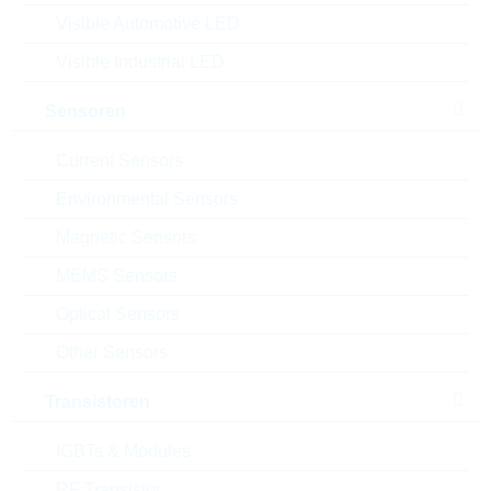
VPE:
400
Visible Automotive LED
MOQ:
400
Visible Industrial LED
Package:
14mm
Verpackung:
REEL
Sensoren
Datenblatt
Current Sensors
Einfügen in Projektliste
Environmental Sensors
Muster
Magnetic Sensors
MEMS Sensors
Optical Sensors
Download the free
Library Loader
to convert this file for
your ECAD Tool
Other Sensors
Transistoren
Anfragen oder bestellen:
IGBTs & Modules
Menge
RF Transistor