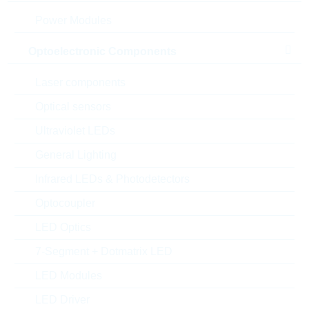
Power Modules
Optoelectronic Components
Laser components
Optical sensors
Ultraviolet LEDs
General Lighting
Infrared LEDs & Photodetectors
Abbildung kann vom Original abweichen
Optocoupler
LED Optics
Description:
VDR 14mm DC=385V
CL=775V 125J
7-Segment + Dotmatrix LED
Hersteller:
LITTELFUSE
LED Modules
Matchcode:
VR300V14
Rutronik No.:
WVDR3232
LED Driver