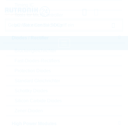
Timing IC
Tools for Microcontroller
µC Motor Control SOCs
Diodes / Rectifier
Brückengleichrichter
Startseite
Passive Components
Fast-Diodes-Rectifiers
Widerstände
Varistor
LITTELFUSE Varistor
Protection Diodes
Standard Gleichrichter
Bitte einloggen für Ihre persönlichen Preise,
Schottky Diodes
Lieferkonditionen und Echtzeitverfügbarkeit.
Silicon Carbide Diodes
TMOV14RP300EL2T7
Zener-Dioden
High Power Modules