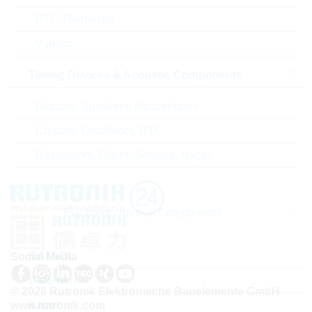
PTC Thermistor
Land
China
Varistor
ABC-Schlüssel
B
Timing Devices & Acoustic Components
Lieferzeit beim Hersteller
23 Wochen
Buzzers, Speakers, Microphones
Crystals, Oscillators, RTC
Resonators, Filters, Sensors, Haptic
Electromechanical Components
BATSDI
Social Media
Batterien
© 2026 Rutronik Elektronische Bauelemente GmbH
Kabel
www.rutronik.com