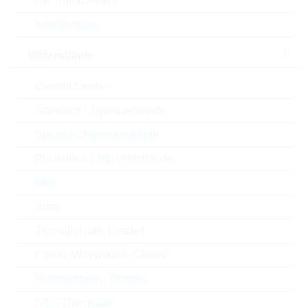
HF Transformers
Verpackung
REEL
Induktivitäten
Width
7.5 mm
Widerstände
Min. op. Temperatur
-55 °C
Current Sense
Standard-Chipwiderstände
Automotive
NO
Spezial-Chipwiderstände
Height
25.4 mm
Präzisions-Chipwiderstände
Gehäuse
14mm
Melf
Array
RoHS Status
RoHS-conform
Through Hole, Leaded
Power, Wirewound, Chassi
ECCN
EAR99
Potentiometer, Trimmer
NTC Thermistor
Zolltarifnummer
85332100000