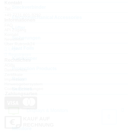
Kontakt
Steckverbinder
Tel.:
+49 7231 801-9292
Electromechanical Accessories
Informationen
FAQ
Lüfter
API Zugang
Kontakt
Sicherungen
Newsletter
Über Rutronik24
Heat Foils
Login
Registrieren
Kühlkörper
Rechtliches
AGBs
Protection Products
Datenschutz
Zertifikate
Relays
Impressum
Hinweisgebersystem
Cookie Einstellungen
Switches
Zahlungsarten
Displays & Monitors
KAUF AUF
RECHNUNG
Monitore