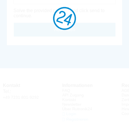
Solve the provided captcha and click send to
continue.
Absenden
Kontakt
Informationen
Rec
FAQ
AG
Tel.:
API Zugang
Dat
+49 7231 801-9292
Kontakt
Zert
Newsletter
Imp
Über Rutronik24
Hin
Coo
Login
Registrieren