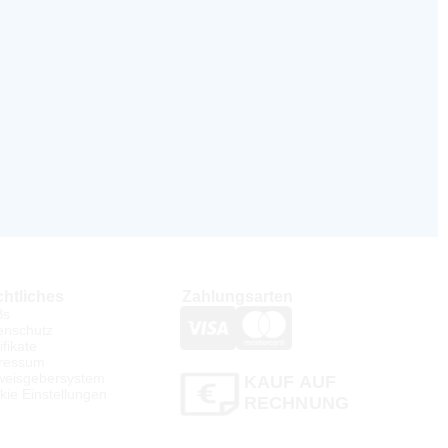
htliches
Zahlungsarten
Bs
enschutz
ifikate
ressum
weisgebersystem
KAUF AUF
kie Einstellungen
RECHNUNG