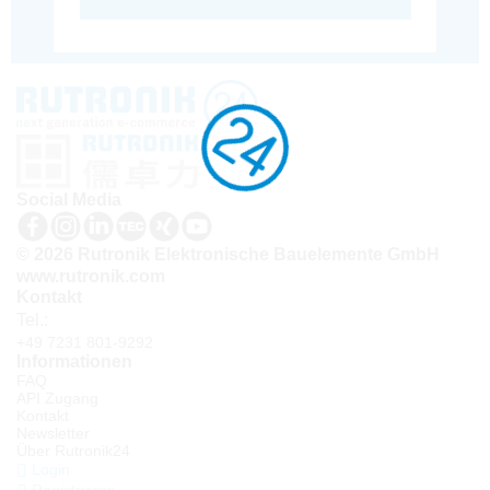
Social Media
© 2026 Rutronik Elektronische Bauelemente GmbH
www.rutronik.com
Kontakt
Tel.:
+49 7231 801-9292
Informationen
FAQ
API Zugang
Kontakt
Newsletter
Über Rutronik24
Login