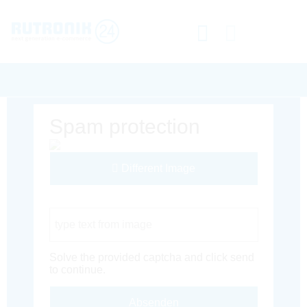
Spam protection
Different Image
Captcha Code
Solve the provided captcha and click send
to continue.
Absenden