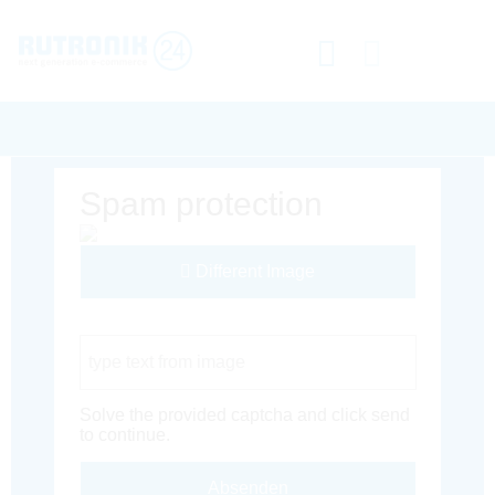
Spam protection
Different Image
Captcha Code
Solve the provided captcha and click send
to continue.
Absenden