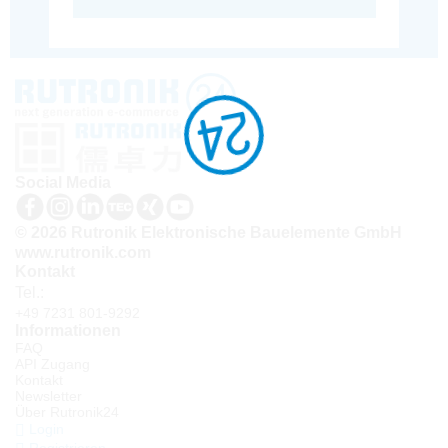
Social Media
© 2026 Rutronik Elektronische Bauelemente GmbH
www.rutronik.com
Kontakt
Tel.:
+49 7231 801-9292
Informationen
FAQ
API Zugang
Kontakt
Newsletter
Über Rutronik24
Login