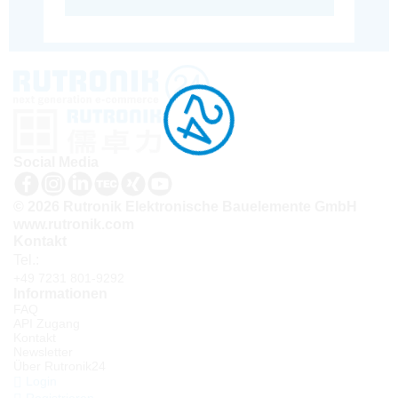
Social Media
© 2026 Rutronik Elektronische Bauelemente GmbH
www.rutronik.com
Kontakt
Tel.:
+49 7231 801-9292
Informationen
FAQ
API Zugang
Kontakt
Newsletter
Über Rutronik24
Login