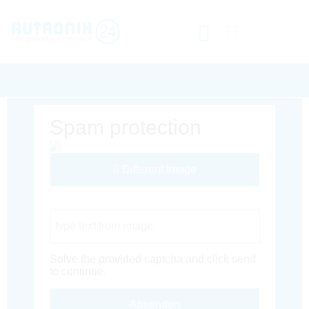
Spam protection
Different Image
Captcha Code
Solve the provided captcha and click send
to continue.
Absenden