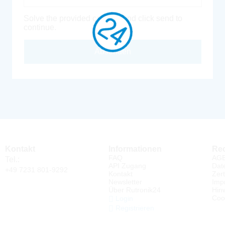
Solve the provided captcha and click send to
continue.
Absenden
Kontakt
Informationen
Rec
FAQ
AG
Tel.:
API Zugang
Dat
+49 7231 801-9292
Kontakt
Zert
Newsletter
Imp
Über Rutronik24
Hin
Coo
Login
Registrieren