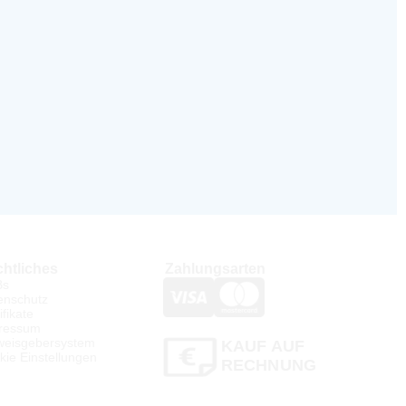
htliches
Zahlungsarten
Bs
enschutz
ifikate
ressum
weisgebersystem
KAUF AUF
kie Einstellungen
RECHNUNG