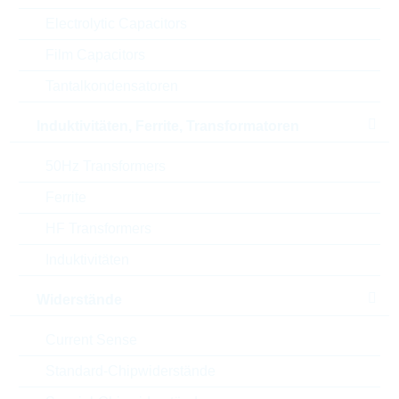
Electrolytic Capacitors
Standard
2,4/5GHz
Film Capacitors
Frequenz
2,4/5 G Hz
Tantalkondensatoren
Steckverbindung (1)
RP-SMA/m
Induktivitäten, Ferrite, Transformatoren
Kabelmodell
RG174
50Hz Transformers
Ferrite
Kabellänge
500 mm
HF Transformers
Scheinwiderstand
50 Ohm
Induktivitäten
Verpackung
INDIVIDUAL
Widerstände
Automotive
NO
Current Sense
Standard-Chipwiderstände
RoHS Status
RoHS-conform