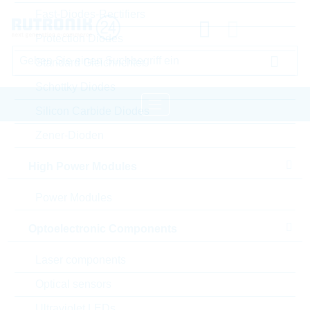
Fast-Diodes-Rectifiers
Protection Diodes
Standard Gleichrichter
Schottky Diodes
Silicon Carbide Diodes
Zener-Dioden
Startseite
Wireless Technologies
Wireless Accessoires
2J Wireless Accessoires
High Power Modules
Power Modules
Bitte einloggen für Ihre persönlichen Preise,
Lieferkonditionen und Echtzeitverfügbarkeit.
Optoelectronic Components
2J6302MP-050RG174-C115N
Laser components
Optical sensors
Ultraviolet LEDs