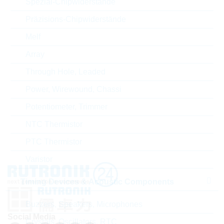
Spezial-Chipwiderstände
Präzisions-Chipwiderstände
ECCN
EAR99
Melf
Array
Zolltarifnummer
85177100000
Through Hole, Leaded
Land
Slovakia
Power, Wirewound, Chassi
Lieferzeit beim Hersteller
9 Wochen
Potentiometer, Trimmer
NTC Thermistor
PTC Thermistor
Varistor
Timing Devices & Acoustic Components
Buzzers, Speakers, Microphones
Social Media
Crystals, Oscillators, RTC