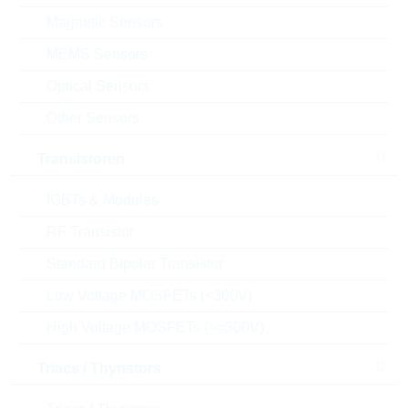
VPE:
1
Magnetic Sensors
MOQ:
100
Verpackung:
INDIVIDUAL
MEMS Sensors
Datenblatt
Optical Sensors
Einfügen in Projektliste
Other Sensors
Muster
Transistoren
IGBTs & Modules
RF Transistor
Download the free
Library Loader
to convert this file for
your ECAD Tool
Standard Bipolar Transistor
Low Voltage MOSFETs (<300V)
Anfragen oder bestellen:
High Voltage MOSFETs (>=300V)
Triacs / Thyristors
Menge