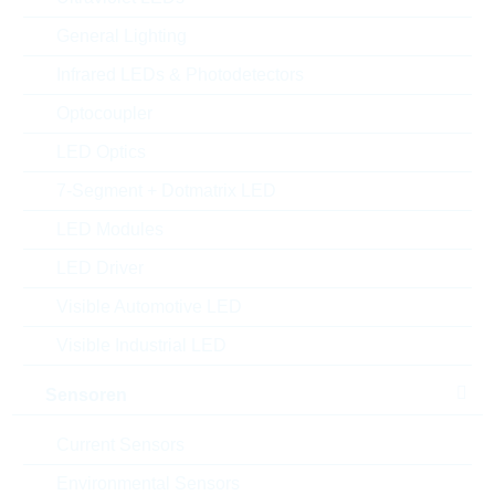
General Lighting
Infrared LEDs & Photodetectors
Optocoupler
LED Optics
7-Segment + Dotmatrix LED
LED Modules
LED Driver
Visible Automotive LED
Abbildung kann vom Original abweichen
Visible Industrial LED
Description:
2J6302MP magnetic m. SMA-
RP
Sensoren
Hersteller:
2J
Matchcode:
Current Sensors
2J6302MP-050RG174-C115N
Rutronik No.:
WIREAC2052
Environmental Sensors