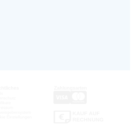
htliches
Zahlungsarten
Bs
enschutz
ifikate
ressum
weisgebersystem
KAUF AUF
kie Einstellungen
RECHNUNG