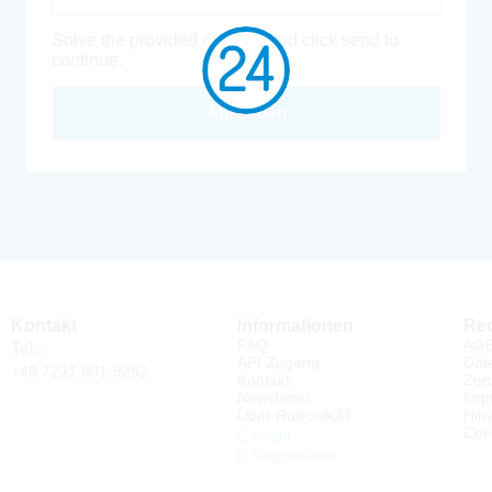
Solve the provided captcha and click send to
continue.
Absenden
Kontakt
Informationen
Rec
FAQ
AG
Tel.:
API Zugang
Dat
+49 7231 801-9292
Kontakt
Zert
Newsletter
Imp
Über Rutronik24
Hin
Coo
Login
Registrieren