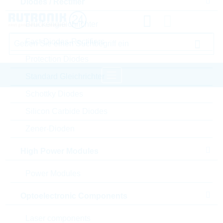
Diodes / Rectifier
Brückengleichrichter
Fast-Diodes-Rectifiers
Protection Diodes
Standard Gleichrichter
Schottky Diodes
Startseite
Semiconductors
Silicon Carbide Diodes
Diodes / Rectifier
Protection Diodes
Zener-Dioden
YAGEO Protection Diodes
High Power Modules
Bitte einloggen für Ihre persönlichen Preise,
Power Modules
Lieferkonditionen und Echtzeitverfügbarkeit.
Optoelectronic Components
1.5KE510CA/TR13
Laser components