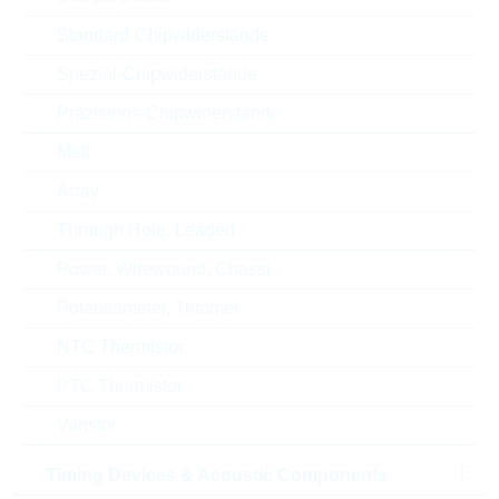
Toleranz
5 %
Standard-Chipwiderstände
RoHS Status
RoHS-conform
Spezial-Chipwiderstände
Verpackung
REEL
Präzisions-Chipwiderstände
Melf
Array
ECCN
EAR99
Through Hole, Leaded
Zolltarifnummer
85411000000
Power, Wirewound, Chassi
Potentiometer, Trimmer
Land
China
NTC Thermistor
Lieferzeit beim Hersteller
36 Wochen
PTC Thermistor
Varistor
Timing Devices & Acoustic Components