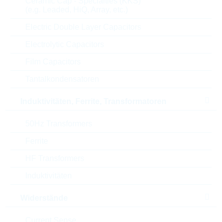
Ceramic Cap - Specialties (KKS)
Parameter
(e.g. Leaded, HiQ, Array, etc.)
Electric Double Layer Capacitors
Gehäuse
DO-201
Electrolytic Capacitors
Leistungsableitung
1.5 kW
Film Capacitors
Tantalkondensatoren
Applikation
BIDIRECTIO
Induktivitäten, Ferrite, Transformatoren
Breakdown-V(BR)
510 V
50Hz Transformers
Automotive
NO
Ferrite
Klemmspannung
698 V
HF Transformers
Induktivitäten
Stand-off V Vwm
434 V
Widerstände
Serie
1.5KE
Current Sense