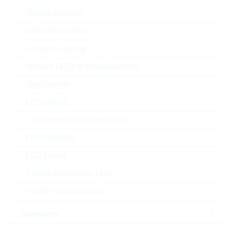
Optical sensors
Ultraviolet LEDs
General Lighting
Infrared LEDs & Photodetectors
Optocoupler
LED Optics
7-Segment + Dotmatrix LED
LED Modules
LED Driver
Abbildung kann vom Original abweichen
Visible Automotive LED
Description:
1.5KE, DO-201, 434V, 698V
Visible Industrial LED
Hersteller:
YAGEO
Matchcode:
1.5KE510CA/TR13
Sensoren
Rutronik No.:
DTRL13939