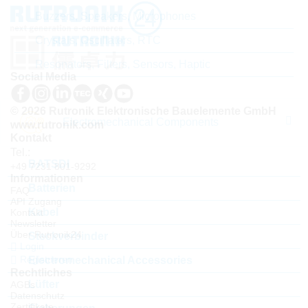
Buzzers, Speakers, Microphones
Crystals, Oscillators, RTC
Resonators, Filters, Sensors, Haptic
Social Media
© 2026 Rutronik Elektronische Bauelemente GmbH
Electromechanical Components
www.rutronik.com
Kontakt
Tel.:
BATSDI
+49 7231 801-9292
Informationen
Batterien
FAQ
API Zugang
Kabel
Kontakt
Newsletter
Über Rutronik24
Steckverbinder
Login
Registrieren
Electromechanical Accessories
Rechtliches
Lüfter
AGBs
Datenschutz
Zertifikate