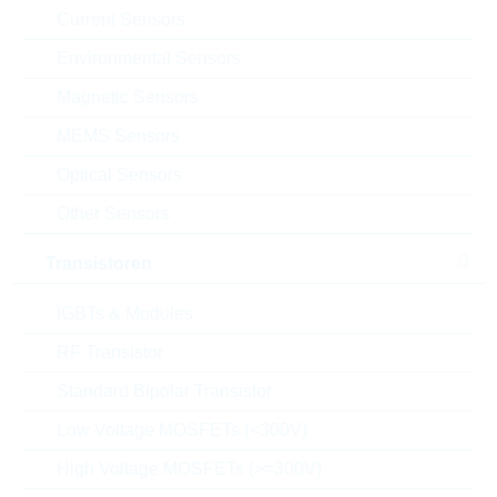
Current Sensors
VPE:
1200
MOQ:
12000
Environmental Sensors
Package:
DO-201
Magnetic Sensors
Verpackung:
REEL
MEMS Sensors
Alternativen finden
Optical Sensors
Datenblatt
Other Sensors
Einfügen in Projektliste
Transistoren
Muster
IGBTs & Modules
RF Transistor
Download the free
Library Loader
to convert this file for
Standard Bipolar Transistor
your ECAD Tool
Low Voltage MOSFETs (<300V)
High Voltage MOSFETs (>=300V)
Anfragen oder bestellen: