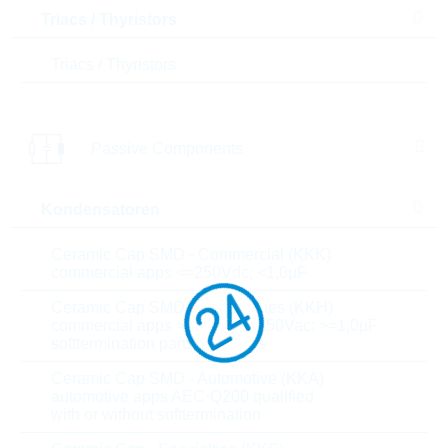
Triacs / Thyristors
Menge
Triacs / Thyristors
Einfügen in Warenkorb
Passive Components
Bestand
Please login
Stückpreis
0,1115
$
Kondensatoren
Gesamtwer
1.338,00
$
t
Ceramic Cap SMD - Commercial (KKK)
commercial apps <=250Vdc; <1,0µF
Die Artikel im Warenkorb können Sie verbindlich
Ceramic Cap SMD - High Values (KKH)
bestellen, oder - falls Sie weitere Fragen haben - als
commercial apps >=350Vdc; 250Vac; >=1,0µF
unverbindliche Anfrage an uns schicken.
softtermination parts all values
Der Rutronik24 Shop ist nur für Firmenkunden. Ein
Verkauf an Privatkunden ist nicht möglich.
Ceramic Cap SMD - Automotive (KKA)
automotive apps AEC-Q200 qualified
with or without softtermination