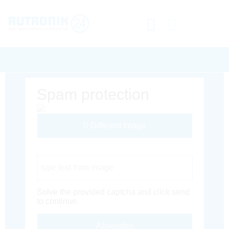
Spam protection
Different Image
Captcha Code
Solve the provided captcha and click send
to continue.
Absenden