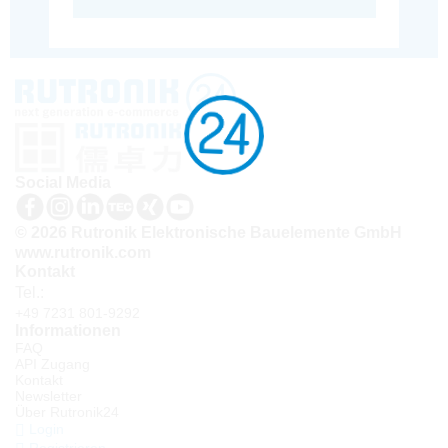
Social Media
© 2026 Rutronik Elektronische Bauelemente GmbH
www.rutronik.com
Kontakt
Tel.:
+49 7231 801-9292
Informationen
FAQ
API Zugang
Kontakt
Newsletter
Über Rutronik24
Login