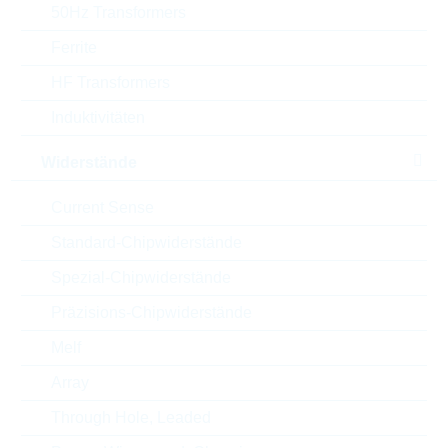
50Hz Transformers
T(A) max
100 °C
Ferrite
HF Transformers
T(A) min
-55 °C
Induktivitäten
Anschlussdrahtlänge
6-2 mm
Widerstände
Länge
7.2 mm
Current Sense
Durchmesser/Breite
5.5 mm
Standard-Chipwiderstände
Spezial-Chipwiderstände
Höhe
11.5 mm
Präzisions-Chipwiderstände
Style
RADIAL
Melf
Automotive
AEC-Q(200)
Array
Through Hole, Leaded
Verpackung
BULK