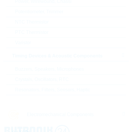
Power, Wirewound, Chassi
RoHS Status
RoHS-conform
Potentiometer, Trimmer
NTC Thermistor
PTC Thermistor
ECCN
EAR99
Varistor
Zolltarifnummer
85322500000
Timing Devices & Acoustic Components
Land
Germany
Buzzers, Speakers, Microphones
ABC-Schlüssel
B
Crystals, Oscillators, RTC
Resonators, Filters, Sensors, Haptic
Lieferzeit beim Hersteller
26 Wochen
Electromechanical Components