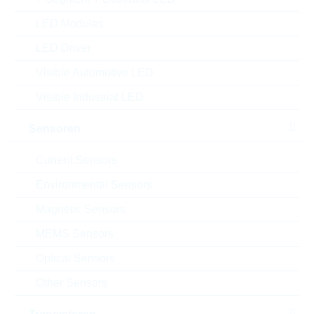
Alternativen finden
LED Modules
Datenblatt
LED Driver
Einfügen in Projektliste
Visible Automotive LED
Muster
Visible Industrial LED
Sensoren
Current Sensors
Download the free
Library Loader
to convert this file for
your ECAD Tool
Environmental Sensors
Magnetic Sensors
Anfragen oder bestellen:
MEMS Sensors
Optical Sensors
Menge
Other Sensors
Einfügen in Warenkorb