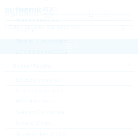
Standard EEPROM
Standard Interfaces
Timing IC
Tools for Microcontroller
µC Motor Control SOCs
Startseite
Passive Components
Diodes / Rectifier
Kondensatoren
Film Capacitors
Brückengleichrichter
WIMA Film Capacitors
Fast-Diodes-Rectifiers
Bitte einloggen für Ihre persönlichen Preise,
Protection Diodes
Lieferkonditionen und Echtzeitverfügbarkeit.
Standard Gleichrichter
Schottky Diodes
MKP2C031501H00JSSD
Silicon Carbide Diodes