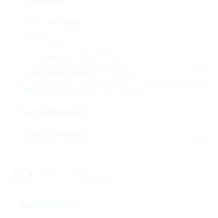
Transistoren
Bestand
IGBTs & Modules
Please login
RF Transistor
Stückpreis
0,2793
$
Standard Bipolar Transistor
Gesamtwer
698,25
$
t
Low Voltage MOSFETs (<300V)
Die Artikel im Warenkorb können Sie verbindlich
High Voltage MOSFETs (>=300V)
bestellen, oder - falls Sie weitere Fragen haben - als
unverbindliche Anfrage an uns schicken.
Triacs / Thyristors
Der Rutronik24 Shop ist nur für Firmenkunden. Ein
Verkauf an Privatkunden ist nicht möglich.
Triacs / Thyristors
Preise
2.500
0,2793 $
Passive Components
5.000
0,2621 $
10.000
0,2535 $
Kondensatoren
15.000
0,2342 $