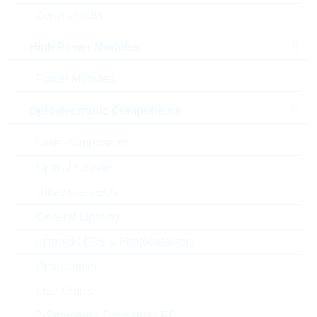
Zener-Dioden
High Power Modules
Power Modules
Optoelectronic Components
Laser components
Abbildung kann vom Original abweichen
Optical sensors
Ultraviolet LEDs
Description:
FR 150nF 63Vdc 5% P5 MKP
Hersteller:
General Lighting
WIMA
Matchcode:
FR150N563V5%
Infrared LEDs & Photodetectors
Rutronik No.:
KFO12772
Optocoupler
VPE:
2500
MOQ:
2500
LED Optics
Verpackung:
BULK
7-Segment + Dotmatrix LED