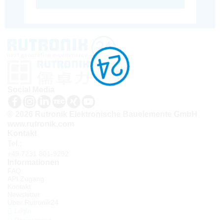
Social Media
© 2026 Rutronik Elektronische Bauelemente GmbH
www.rutronik.com
Kontakt
Tel.:
+49 7231 801-9292
Informationen
FAQ
API Zugang
Kontakt
Newsletter
Über Rutronik24
Login