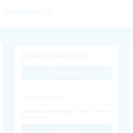
Spam protection
Different Image
Captcha Code
Solve the provided captcha and click send
to continue.
Absenden