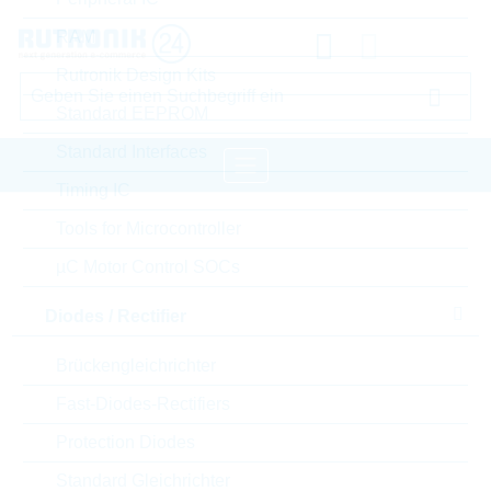
RAM
Rutronik Design Kits
Standard EEPROM
Standard Interfaces
Timing IC
Startseite
Electromechanical Components
Tools for Microcontroller
Connectors
Amphenol CS Connectors
µC Motor Control SOCs
Diodes / Rectifier
Bitte einloggen für Ihre persönlichen Preise,
Lieferkonditionen und Echtzeitverfügbarkeit.
Brückengleichrichter
Fast-Diodes-Rectifiers
10175354-2011LF
Protection Diodes
Standard Gleichrichter