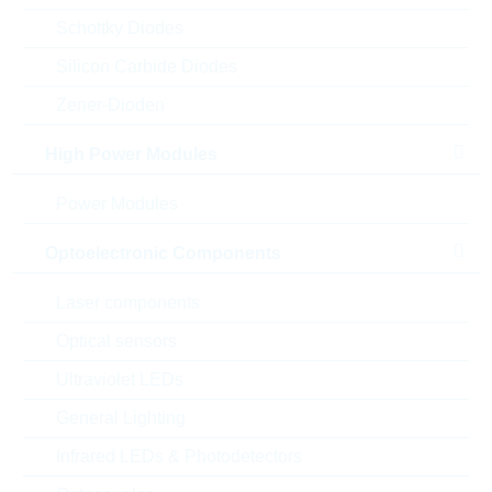
Schottky Diodes
Silicon Carbide Diodes
Zener-Dioden
High Power Modules
Abbildung kann vom Original abweichen
Power Modules
Description:
20P DUAL ROW VERT THT
HEADER MINITEK 3.0
Optoelectronic Components
Hersteller:
Amphenol CS
Matchcode:
101753542011LF
Laser components
Rutronik No.:
CONN19974
Optical sensors
VPE:
100
Ultraviolet LEDs
MOQ:
2000
Verpackung:
TRAY
General Lighting
Alternativen finden
Infrared LEDs & Photodetectors
Datenblatt