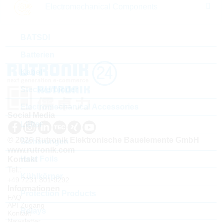
Electromechanical Components
Neues Produkt
BATSDI
Batterien
Kabel
Steckverbinder
Electromechanical Accessories
Social Media
Lüfter
© 2026 Rutronik Elektronische Bauelemente GmbH
Sicherungen
www.rutronik.com
Heat Foils
Kontakt
Tel.:
Kühlkörper
+49 7231 801-9292
Informationen
Protection Products
FAQ
API Zugang
Relays
Kontakt
Newsletter