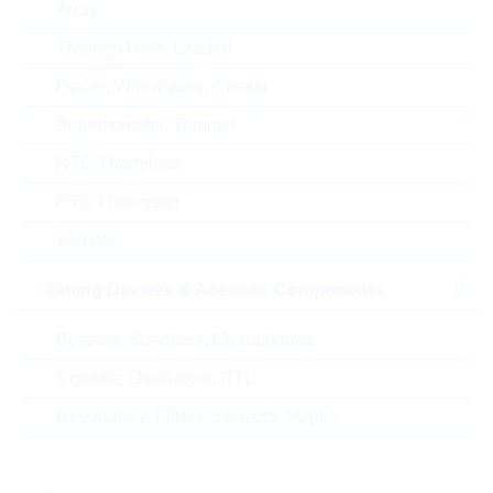
Array
Alternativen
Through Hole, Leaded
Power, Wirewound, Chassi
Potentiometer, Trimmer
NTC Thermistor
PTC Thermistor
Varistor
Timing Devices & Acoustic Components
Buzzers, Speakers, Microphones
Crystals, Oscillators, RTC
10175353-2011LF
75869-104LF
Resonators, Filters, Sensors, Haptic
20P DUAL ROW R/A THT HEADER...
04P HEADER 
Verpackung:
TRAY
Verpackung: