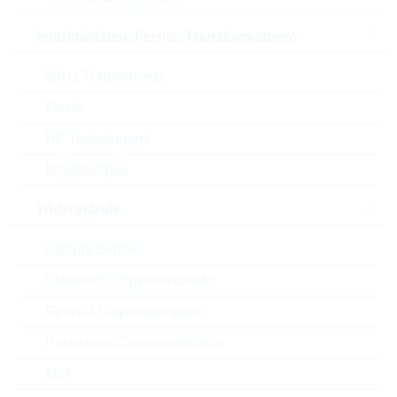
Family
CONNECTOR
Induktivitäten, Ferrite, Transformatoren
Brand
MINITEK
50Hz Transformers
Automotive
NO
Ferrite
HF Transformers
RoHS Status
RoHS-conform
Induktivitäten
Verpackung
TRAY
Widerstände
Current Sense
Land
China
Standard-Chipwiderstände
Lieferzeit beim Hersteller
13 Wochen
Spezial-Chipwiderstände
Präzisions-Chipwiderstände
Melf