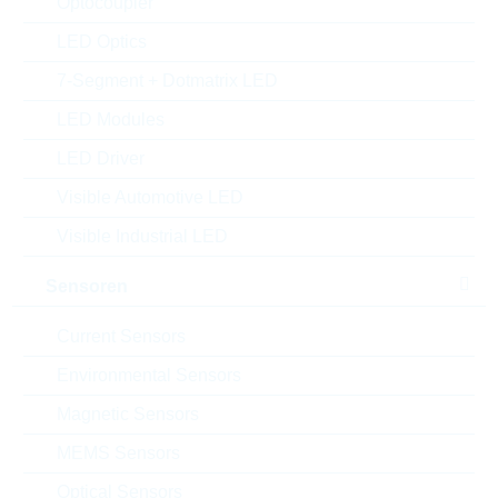
Optocoupler
Einfügen in Projektliste
LED Optics
Muster
7-Segment + Dotmatrix LED
LED Modules
LED Driver
Download the free
Library Loader
to convert this file for
Visible Automotive LED
your ECAD Tool
Visible Industrial LED
Sensoren
Anfragen oder bestellen:
Current Sensors
Menge
Environmental Sensors
Magnetic Sensors
Einfügen in Warenkorb
MEMS Sensors
Bestand
Optical Sensors
Please login