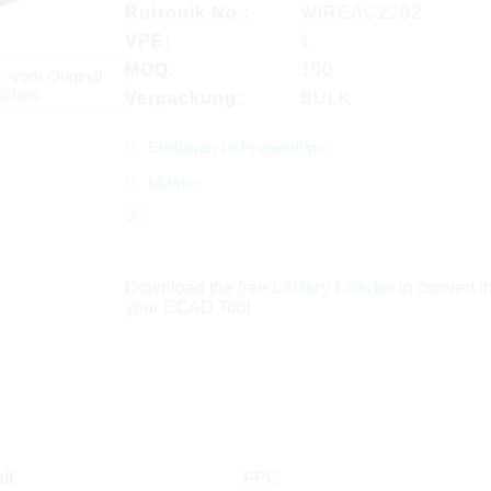
Rutronik No.:
WIREAC2202
VPE:
1
MOQ:
100
n vom Original
ichen
Verpackung:
BULK
Einfügen in Projektliste
Muster
Download the free
Library Loader
to convert thi
your ECAD Tool
ll
FPC