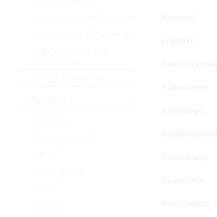
Standard Amplifier
Standard
Standard Voltage Reference
Standard Voltage Regulators
Frequenz
Voltage References &
Supervisors
Steckverbindun
Voltage Regulators
Kabelmodell
Digital ICs
Kabellänge
BGA SSD
Scheinwiderst
Communication IC
DRAM
Verpackung
eMMC Memory
Automotive
FPGA
RoHS Status
Logic IC