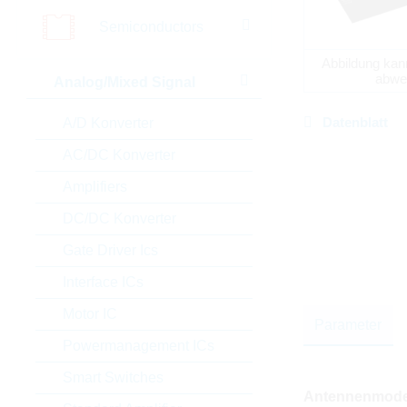
Semiconductors
Abbildung kan
abwe
Analog/Mixed Signal
Datenblatt
A/D Konverter
AC/DC Konverter
Amplifiers
DC/DC Konverter
Gate Driver Ics
Interface ICs
Motor IC
Parameter
Powermanagement ICs
Smart Switches
Antennenmode