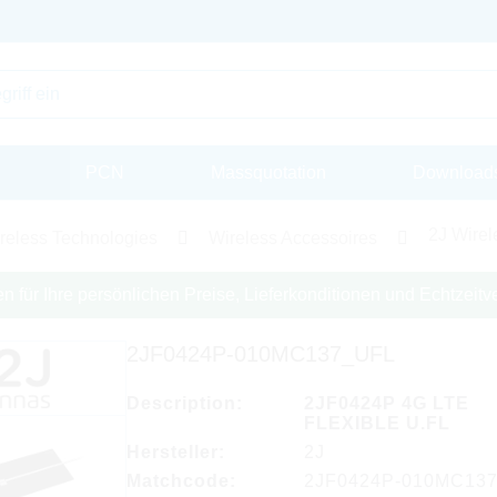
PCN
Massquotation
Download
2J Wirel
reless Technologies
Wireless Accessoires
en für Ihre persönlichen Preise, Lieferkonditionen und Echtzeitve
2JF0424P-010MC137_UFL
Description:
2JF0424P 4G LTE
FLEXIBLE U.FL
Hersteller:
2J
Matchcode:
2JF0424P-010MC13