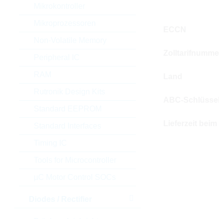
Mikrokontroller
Mikroprozessoren
ECCN
Non-Volatile Memory
Zolltarifnumme
Peripheral IC
RAM
Land
Rutronik Design Kits
ABC-Schlüsse
Standard EEPROM
Lieferzeit beim
Standard Interfaces
Timing IC
Tools for Microcontroller
µC Motor Control SOCs
Diodes / Rectifier