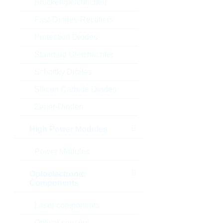
Brückengleichrichter
Fast-Diodes-Rectifiers
Protection Diodes
Standard Gleichrichter
Schottky Diodes
Silicon Carbide Diodes
Zener-Dioden
High Power Modules
Power Modules
Optoelectronic
Components
Laser components
Optical sensors