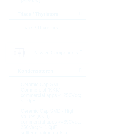
(>=300V)
Triacs / Thyristors
Triacs / Thyristors
Passive Components
Kondensatoren
Ceramic Cap SMD -
Commercial (KKK)
commercial apps <=250Vdc;
<1,0µF
Ceramic Cap SMD - High
Values (KKH)
commercial apps >=350Vdc;
250Vac; >=1,0µF
softtermination parts all