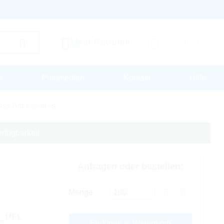
Mein Rutronik
Warenkorb
s
Printmedien
Kontakt
Hilfe
ess Accessoires
rfügbarkeit.
Anfragen oder bestellen:
Menge
7_UFL
Einfügen in Warenkorb