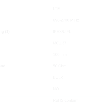
LTE
698-2700 M Hz
g (1)
IPEX/U.FL
MC1.37
100 mm
and
50 Ohm
BULK
NO
RoHS-conform