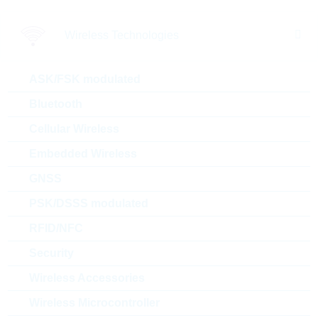
0.0012 $
10000
Sofort versandbereit
Wireless Technologies
AC0805FR-7W33RL
ASK/FSK modulated
HP0805 33R 1% 0,25W
Bluetooth
AUTOMO HP
Cellular Wireless
Artikel-Nr.:
WSR3064
Unsere
Package:
0805
Embedded Wireless
Empfehlung
Verpackung:
REEL
GNSS
Stückpreis
VPE
Bestand
PSK/DSSS modulated
0.0029 $
5000
Sofort versandbereit
RFID/NFC
Security
2
3
4
5
6
7
8
9
10
11
»
Wireless Accessories
1 - 20 von 1842 Artikel
Wireless Microcontroller