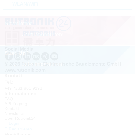
WLAN/WiFi
Newsletter
Jetzt abonnieren!
Social Media
Start Up?
Jetzt informieren!
© 2026 Rutronik Elektronische Bauelemente GmbH
www.rutronik.com
Kontakt
Tel.:
+49 7231 801-9292
Informationen
FAQ
API Zugang
Kontakt
Newsletter
Über Rutronik24
Login
Registrieren
Rechtliches