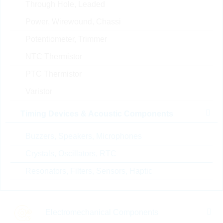
Through Hole, Leaded
PS/HP
Artikel-Nr.:
WSR2318
Power, Wirewound, Chassi
Unsere
Package:
1206
Potentiometer, Trimmer
Empfehlung
Verpackung:
REEL
NTC Thermistor
Stückpreis
VPE
Bestand
PTC Thermistor
0.0297 $
5000
Sofort versandbereit
Varistor
Timing Devices & Acoustic Components
AC0402FR-7W56KL
HP0402 56K 1% 0,125W
Buzzers, Speakers, Microphones
AUTOMO HP
Crystals, Oscillators, RTC
Artikel-Nr.:
WSR1616
Unsere
Package:
0402
Resonators, Filters, Sensors, Haptic
Empfehlung
Verpackung:
REEL
Stückpreis
VPE
Bestand
Electromechanical Components
0.0012 $
10000
Sofort versandbereit