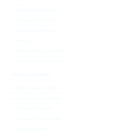
Unsere
Package:
1206
Empfehlung
Rutronik Design Kits
Verpackung:
REEL
Stückpreis
VPE
Bestand
Standard EEPROM
0.0256 $
5000
Standard Interfaces
Sofort versandbereit
Timing IC
Tools for Microcontroller
RC1206FR-3W33RL
µC Motor Control SOCs
HP1206 33R 1% 0,5W
HIGHPOWER
Diodes / Rectifier
Artikel-Nr.:
WSR3839
Unsere
Package:
1206
Brückengleichrichter
Empfehlung
Verpackung:
REEL
Fast-Diodes-Rectifiers
Stückpreis
VPE
Bestand
Protection Diodes
0.0128 $
20000
Sofort versandbereit
Standard Gleichrichter
Schottky Diodes