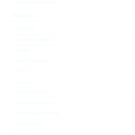
Voltage Regulators
Digital ICs
AC0612FR-07150RL
BGA SSD
WT0612 150R 1% 0,75W
Communication IC
WIDETERMINATION
Artikel-Nr.:
WSR2070
DRAM
Unsere
Package:
0612
Empfehlung
eMMC Memory
Verpackung:
REEL
Stückpreis
VPE
Bestand
FPGA
Logic IC
0.0156 $
5000
Sofort versandbereit
Mikrokontroller
Mikroprozessoren
RC1206FR-7W10RL
Non-Volatile Memory
HP1206 10R 1% 0,5W
HIGHPOWER
Peripheral IC
Artikel-Nr.:
WSR3509
RAM