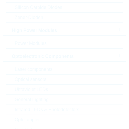
RC0805FR-7W1K2L
Silicon Carbide Diodes
HP0805 1,20K 1% 0,25W
Zener-Dioden
HIGHPOWER
Artikel-Nr.:
WRC54412
High Power Modules
Unsere
Package:
0805
Empfehlung
Verpackung:
REEL
Power Modules
Stückpreis
VPE
Bestand
Optoelectronic Components
0.0036 $
5000
Sofort versandbereit
Laser components
Optical sensors
AC0612FR-07220RL
Ultraviolet LEDs
WT0612 220R 1% 0,75W
WIDETERMINATION
General Lighting
Artikel-Nr.:
WSR2066
Infrared LEDs & Photodetectors
Unsere
Package:
0612
Empfehlung
Optocoupler
Verpackung:
REEL
Stückpreis
VPE
Bestand