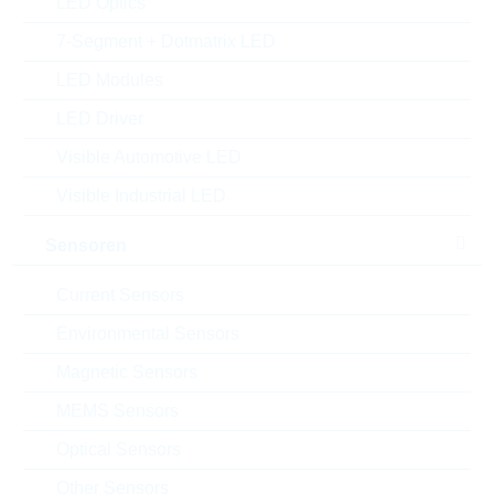
LED Optics
0.013 $
5000
7-Segment + Dotmatrix LED
Sofort versandbereit
LED Modules
LED Driver
SR0805FR-471RL
Visible Automotive LED
PS0805 1R 1% 0,5W PS/HP
Artikel-Nr.:
WSR1604
Visible Industrial LED
Package:
0805
Unsere
Empfehlung
Verpackung:
REEL
Sensoren
Stückpreis
VPE
Bestand
Current Sensors
0.0214 $
5000
Sofort versandbereit
Environmental Sensors
Magnetic Sensors
AC0612FR-07270RL
MEMS Sensors
WT0612 270R 1% 0,75W
Optical Sensors
WIDETERMINATION
Other Sensors