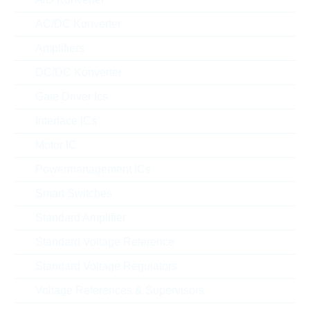
AC/DC Konverter
Gehäuse
Amplifiers
Sofort versandbereit
DC/DC Konverter
Neue Produkte
SALE
Gate Driver Ics
Interface ICs
Vergleichen
Motor IC
Powermanagement ICs
RC1206FR-3W1K2L
Smart Switches
HP1206 1,2K 1% 0,5W
HIGHPOWER
Standard Amplifier
Artikel-Nr.:
WSR3496
Unsere
Standard Voltage Reference
Package:
1206
Empfehlung
Verpackung:
REEL
Standard Voltage Regulators
Stückpreis
VPE
Bestand
Voltage References & Supervisors
0.0128 $
20000
Sofort versandbereit