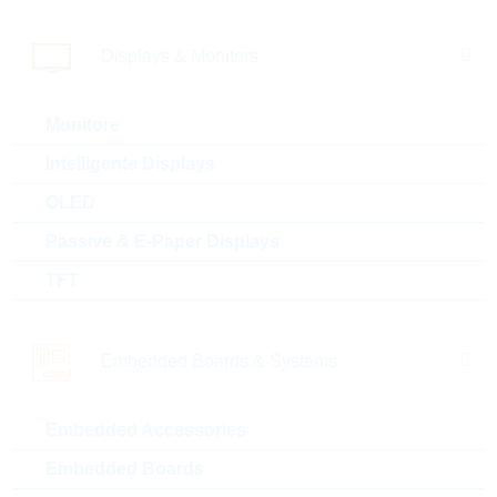
Empfehlung
Verpackung:
REEL
Displays & Monitors
Stückpreis
VPE
Bestand
0.0012 $
10000
Sofort versandbereit
Monitore
Intelligente Displays
AC0402FR-7W100RL
OLED
HP0402 100R 1% 0,125W
Passive & E-Paper Displays
AUTOMO HP
TFT
Artikel-Nr.:
WSR1879
Unsere
Package:
0402
Empfehlung
Verpackung:
REEL
Embedded Boards & Systems
Stückpreis
VPE
Bestand
0.0012 $
10000
Sofort versandbereit
Embedded Accessories
Embedded Boards