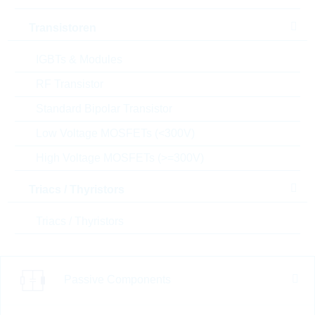
Artikel-Nr.:
WSR2065
Unsere
Package:
0612
Transistoren
Empfehlung
Verpackung:
REEL
Stückpreis
VPE
Bestand
IGBTs & Modules
0.0156 $
5000
RF Transistor
Sofort versandbereit
Standard Bipolar Transistor
Low Voltage MOSFETs (<300V)
AC0402FR-7W33KL
High Voltage MOSFETs (>=300V)
HP0402 33K 1% 0,125W
AUTOMO HP
Triacs / Thyristors
Artikel-Nr.:
WSR1615
Unsere
Package:
0402
Triacs / Thyristors
Empfehlung
Verpackung:
REEL
Stückpreis
VPE
Bestand
0.0012 $
10000
Sofort versandbereit
Passive Components