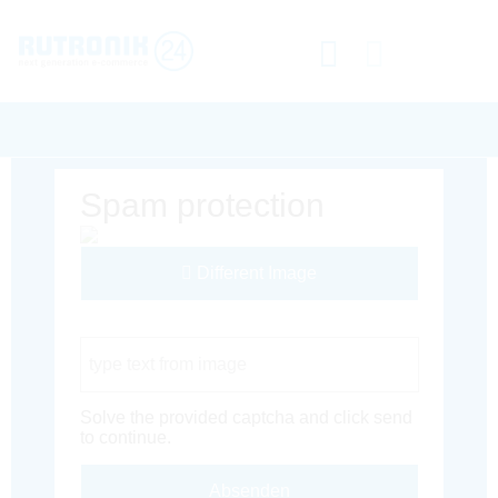
Spam protection
Different Image
Captcha Code
Solve the provided captcha and click send
to continue.
Absenden