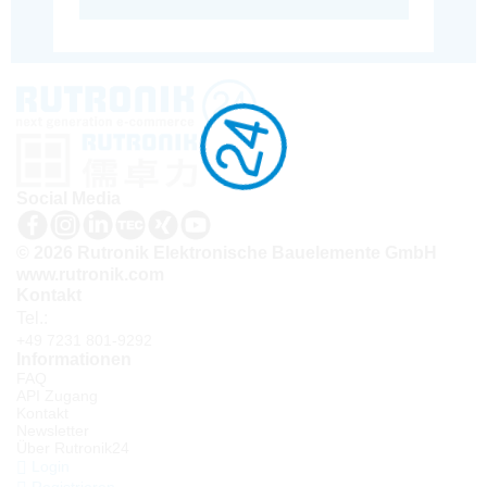
Social Media
© 2026 Rutronik Elektronische Bauelemente GmbH
www.rutronik.com
Kontakt
Tel.:
+49 7231 801-9292
Informationen
FAQ
API Zugang
Kontakt
Newsletter
Über Rutronik24
Login