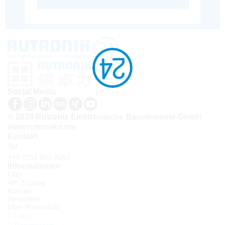
Social Media
© 2026 Rutronik Elektronische Bauelemente GmbH
www.rutronik.com
Kontakt
Tel.:
+49 7231 801-9292
Informationen
FAQ
API Zugang
Kontakt
Newsletter
Über Rutronik24
Login