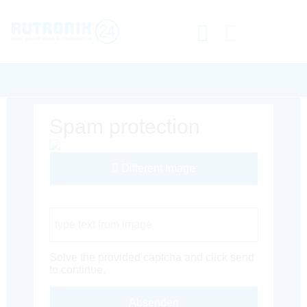
Spam protection
Different Image
Captcha Code
Solve the provided captcha and click send
to continue.
Absenden