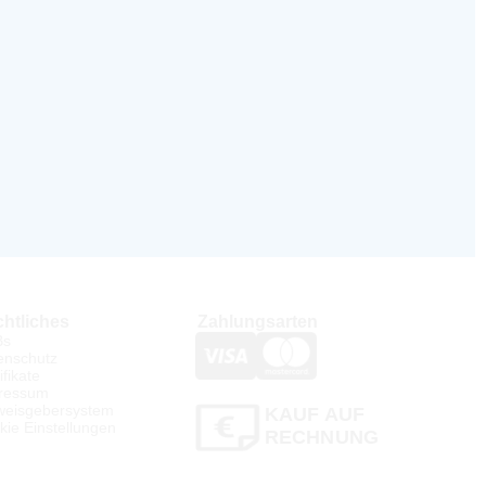
htliches
Zahlungsarten
Bs
enschutz
ifikate
ressum
weisgebersystem
KAUF AUF
kie Einstellungen
RECHNUNG