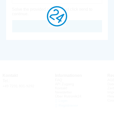
Solve the provided captcha and click send to
continue.
Absenden
Kontakt
Informationen
Rec
FAQ
AG
Tel.:
API Zugang
Dat
+49 7231 801-9292
Kontakt
Zert
Newsletter
Imp
Über Rutronik24
Hin
Coo
Login
Registrieren