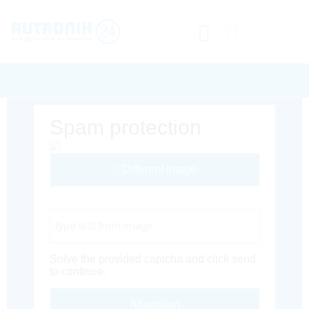
Spam protection
Different Image
Captcha Code
Solve the provided captcha and click send
to continue.
Absenden