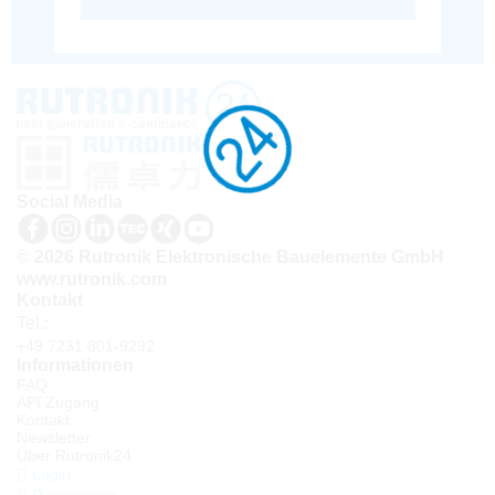
Social Media
© 2026 Rutronik Elektronische Bauelemente GmbH
www.rutronik.com
Kontakt
Tel.:
+49 7231 801-9292
Informationen
FAQ
API Zugang
Kontakt
Newsletter
Über Rutronik24
Login