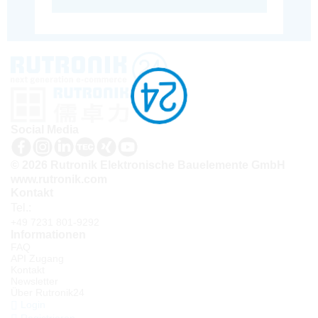
Social Media
© 2026 Rutronik Elektronische Bauelemente GmbH
www.rutronik.com
Kontakt
Tel.:
+49 7231 801-9292
Informationen
FAQ
API Zugang
Kontakt
Newsletter
Über Rutronik24
Login