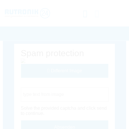
Spam protection
Different Image
Captcha Code
Solve the provided captcha and click send
to continue.
Absenden