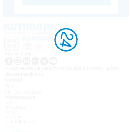
Social Media
© 2026 Rutronik Elektronische Bauelemente GmbH
www.rutronik.com
Kontakt
Tel.:
+49 7231 801-9292
Informationen
FAQ
API Zugang
Kontakt
Newsletter
Über Rutronik24
Login