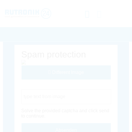
Spam protection
Different Image
Captcha Code
Solve the provided captcha and click send
to continue.
Absenden