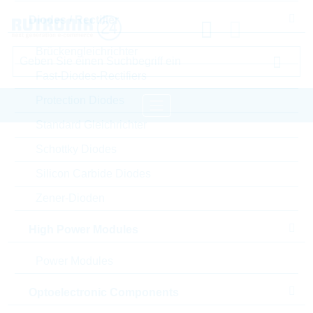
Diodes / Rectifier
Brückengleichrichter
Fast-Diodes-Rectifiers
Protection Diodes
Standard Gleichrichter
Startseite
Passive Components
Schottky Diodes
Widerstände
Standard-Chipwiderstände
Silicon Carbide Diodes
YAGEO Standard-Chipwiderstände
Zener-Dioden
Bitte einloggen für Ihre persönlichen Preise,
High Power Modules
Lieferkonditionen und Echtzeitverfügbarkeit.
Power Modules
AC0201FR-0724R9L
Optoelectronic Components