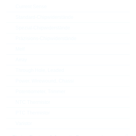
Automotive
AEC-Q(200)
Current Sense
speziele Merkmale
AUTOGRADE
Standard-Chipwiderstände
Spezial-Chipwiderstände
Technologie
THICKFILM
Präzisions-Chipwiderstände
Melf
ECCN
EAR99
Array
Through Hole, Leaded
Zolltarifnummer
85332100000
Power, Wirewound, Chassi
Land
China
Potentiometer, Trimmer
ABC-Schlüssel
C
NTC Thermistor
PTC Thermistor
Lieferzeit beim Hersteller
24 Wochen
Varistor