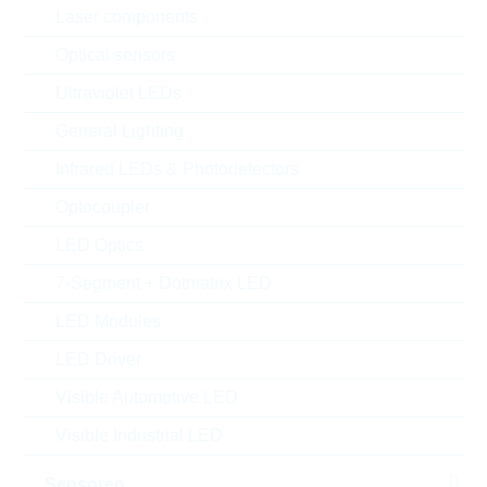
Laser components
Optical sensors
Ultraviolet LEDs
General Lighting
Infrared LEDs & Photodetectors
Optocoupler
Abbildung kann vom Original abweichen
LED Optics
Description:
AC0201 24,9R 1% 0,05W
7-Segment + Dotmatrix LED
AUTOMO
LED Modules
Hersteller:
YAGEO
Matchcode:
RC020124,9R1%
LED Driver
Rutronik No.:
WRC61650
Visible Automotive LED
VPE:
10000
MOQ:
Visible Industrial LED
50000
Package:
0201
Sensoren