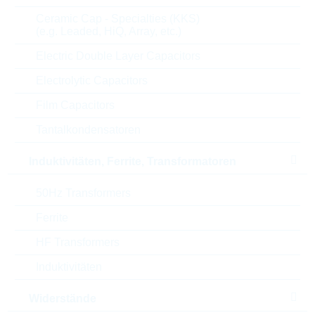
Gehäuse
0201
Ceramic Cap - Specialties (KKS)
(e.g. Leaded, HiQ, Array, etc.)
Widerstandstoleranz
1 %
Electric Double Layer Capacitors
Electrolytic Capacitors
Leistungsbewertung
0,05 W
Film Capacitors
Temperaturkoeffizient
200 ppm
Tantalkondensatoren
Max. op. Spannung
25 V
Induktivitäten, Ferrite, Transformatoren
Min. op. Temperatur
-55 °C
50Hz Transformers
Ferrite
Max. op. Temperatur
155 °C
HF Transformers
Verpackung
REEL
Induktivitäten
RoHS Status
RoHS-conform
Widerstände