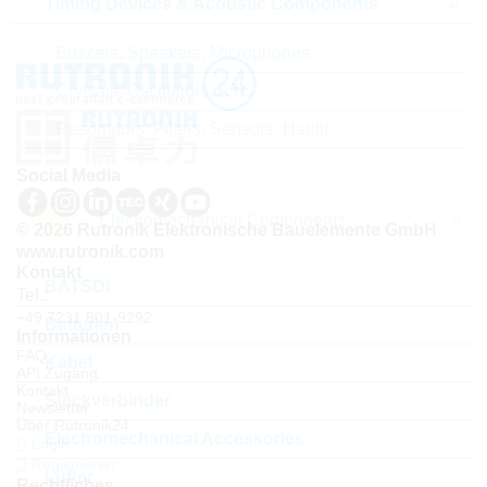
Timing Devices & Acoustic Components
Buzzers, Speakers, Microphones
Crystals, Oscillators, RTC
Resonators, Filters, Sensors, Haptic
Social Media
Electromechanical Components
© 2026 Rutronik Elektronische Bauelemente GmbH
www.rutronik.com
Kontakt
BATSDI
Tel.:
+49 7231 801-9292
Batterien
Informationen
FAQ
Kabel
API Zugang
Kontakt
Steckverbinder
Newsletter
Über Rutronik24
Electromechanical Accessories
Login
Registrieren
Lüfter
Rechtliches