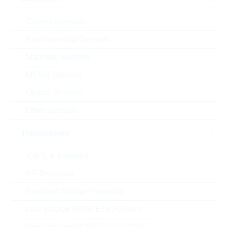
Verpackung:
REEL
Alternativen finden
Current Sensors
Datenblatt
Environmental Sensors
Einfügen in Projektliste
Magnetic Sensors
MEMS Sensors
Muster
Optical Sensors
Other Sensors
Download the free
Library Loader
to convert this file for
Transistoren
your ECAD Tool
IGBTs & Modules
Anfragen oder bestellen:
RF Transistor
Standard Bipolar Transistor
Menge
Low Voltage MOSFETs (<300V)
High Voltage MOSFETs (>=300V)